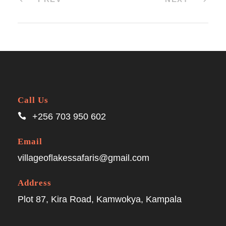
Call Us
+256 703 950 602
Email
villageoflakessafaris@gmail.com
Address
Plot 87, Kira Road, Kamwokya, Kampala