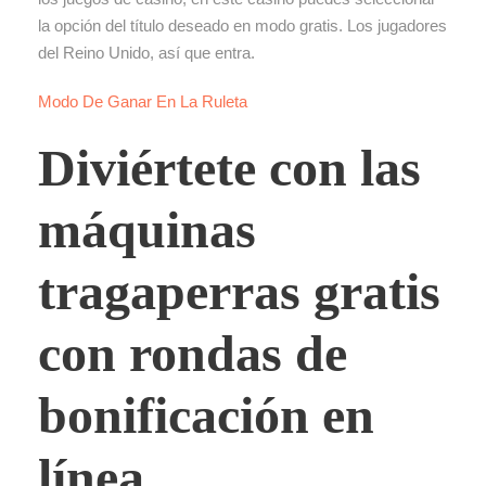
la opción del título deseado en modo gratis. Los jugadores
del Reino Unido, así que entra.
Modo De Ganar En La Ruleta
Diviértete con las
máquinas
tragaperras gratis
con rondas de
bonificación en
línea