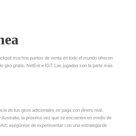
nea
jackpot muchos puntos de venta en todo el mundo ofrecen
 giro gratis, NetEnt e IGT. Las jugadas son la parte más
ia de tus giros adicionales se paga con dinero real.
e Australia, la próxima vez que se encuentre en medio de
Art, asegúrese de experimentar con una estrategia de