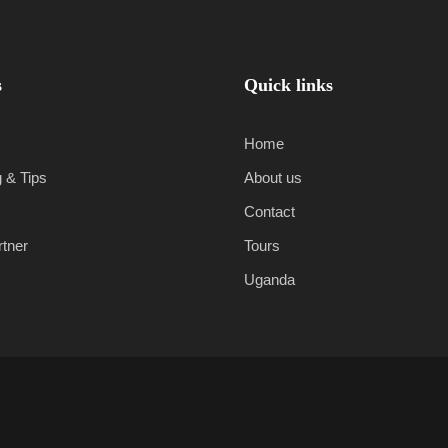
s
Quick links
Home
g & Tips
About us
Contact
tner
Tours
Uganda