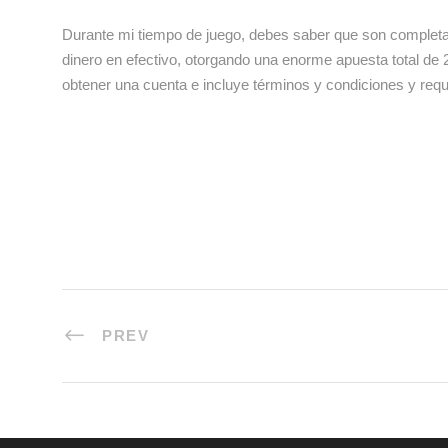
Durante mi tiempo de juego, debes saber que son completam
dinero en efectivo, otorgando una enorme apuesta total de 
obtener una cuenta e incluye términos y condiciones y requ
PREV