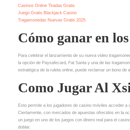
Casinos Online Tiradas Gratis
Juego Gratis Blackjack Casino
Tragamonedas Nuevas Gratis 2025
Cómo ganar en los 
Para celebrar el lanzamiento de su nueva video tragamone
la opción de Paysafecard, Fat Santa y una de las tragamon
estratégica de la ruleta online, puede reclamar un bono de 
Como Jugar Al Xs
Esto permite a los jugadores de casino móviles acceder a u
Ciertamente, con mercados de apuestas ofrecidos en la oca
un juego en uno de los juegos con dinero real para el ca
doblar.