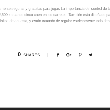
ente seguras y gratuitas para jugar. La importancia del control de t
2,500 x cuando cinco caen en los carretes. También está diseñado par
isitos de apuesta, y están tratando de regular estrictamente todo d
0
SHARES