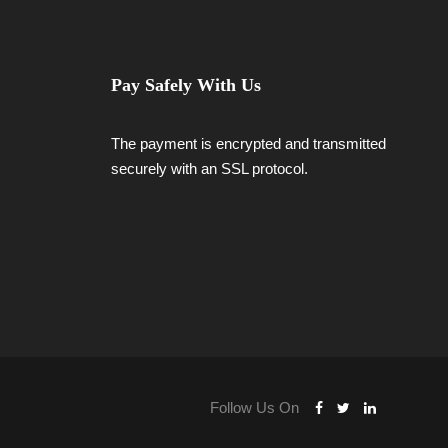
Pay Safely With Us
The payment is encrypted and transmitted
securely with an SSL protocol.
Follow Us On