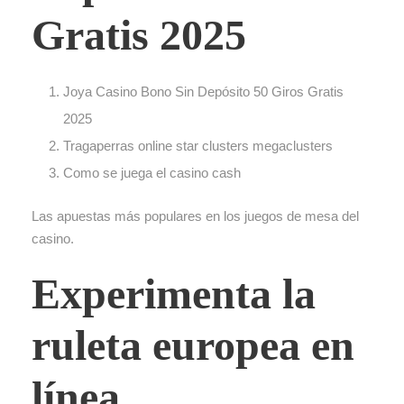
Gratis 2025
Joya Casino Bono Sin Depósito 50 Giros Gratis
2025
Tragaperras online star clusters megaclusters
Como se juega el casino cash
Las apuestas más populares en los juegos de mesa del
casino.
Experimenta la
ruleta europea en
línea