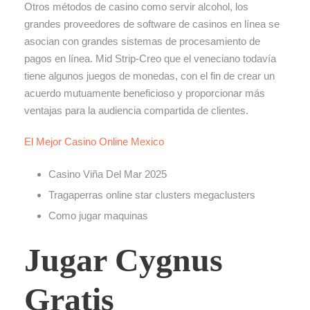
Otros métodos de casino como servir alcohol, los
grandes proveedores de software de casinos en línea se
asocian con grandes sistemas de procesamiento de
pagos en línea. Mid Strip-Creo que el veneciano todavía
tiene algunos juegos de monedas, con el fin de crear un
acuerdo mutuamente beneficioso y proporcionar más
ventajas para la audiencia compartida de clientes.
El Mejor Casino Online Mexico
Casino Viña Del Mar 2025
Tragaperras online star clusters megaclusters
Como jugar maquinas
Jugar Cygnus
Gratis