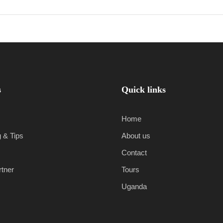
s
Quick links
Home
g & Tips
About us
Contact
tner
Tours
Uganda