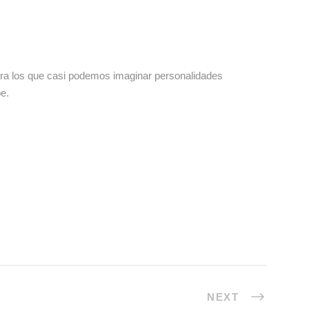
para los que casi podemos imaginar personalidades
e.
NEXT