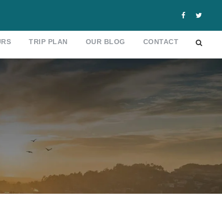
URS
TRIP PLAN
OUR BLOG
CONTACT