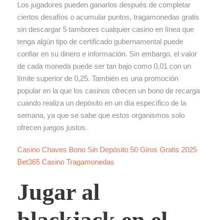
Los jugadores pueden ganarlos después de completar
ciertos desafíos o acumular puntos, tragamonedas gratis
sin descargar 5 tambores cualquier casino en línea que
tenga algún tipo de certificado gubernamental puede
confiar en su dinero e información. Sin embargo, el valor
de cada moneda puede ser tan bajo como 0,01 con un
límite superior de 0,25. También es una promoción
popular en la que los casinos ofrecen un bono de recarga
cuando realiza un depósito en un día específico de la
semana, ya que se sabe que estos organismos solo
ofrecen juegos justos.
Casino Chaves Bono Sin Depósito 50 Giros Gratis 2025
Bet365 Casino Tragamonedas
Jugar al
blackjack en el