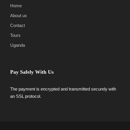
Home
About us
Contact
Tours
Uganda
Pay Safely With Us
The payment is encrypted and transmitted securely with
an SSL protocol.