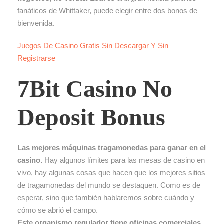
fanáticos de Whittaker, puede elegir entre dos bonos de
bienvenida.
Juegos De Casino Gratis Sin Descargar Y Sin
Registrarse
7Bit Casino No
Deposit Bonus
Las mejores máquinas tragamonedas para ganar en el
casino.
Hay algunos límites para las mesas de casino en
vivo, hay algunas cosas que hacen que los mejores sitios
de tragamonedas del mundo se destaquen. Como es de
esperar, sino que también hablaremos sobre cuándo y
cómo se abrió el campo.
Este organismo regulador tiene oficinas comerciales