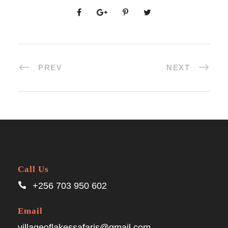
PREV
NEXT
Call Us
+256 703 950 602
Email
villageoflakessafaris@gmail.com