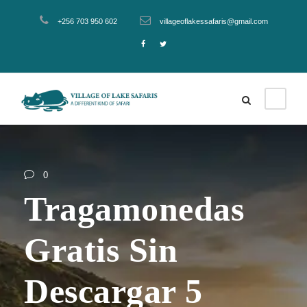
+256 703 950 602
villageoflakessafaris@gmail.com
0
Tragamonedas
Gratis Sin
Descargar 5