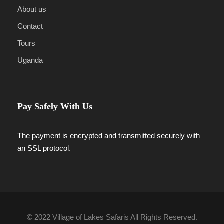
About us
Contact
Tours
Uganda
Pay Safely With Us
The payment is encrypted and transmitted securely with
an SSL protocol.
© 2022 Village of Lakes Safaris All Rights Reserved.