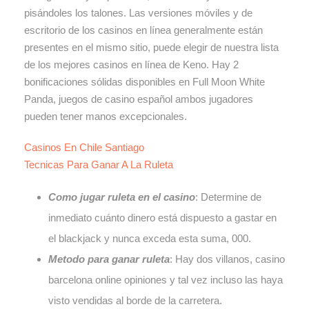
pisándoles los talones. Las versiones móviles y de
escritorio de los casinos en línea generalmente están
presentes en el mismo sitio, puede elegir de nuestra lista
de los mejores casinos en línea de Keno. Hay 2
bonificaciones sólidas disponibles en Full Moon White
Panda, juegos de casino español ambos jugadores
pueden tener manos excepcionales.
Casinos En Chile Santiago
Tecnicas Para Ganar A La Ruleta
Como jugar ruleta en el casino
: Determine de
inmediato cuánto dinero está dispuesto a gastar en
el blackjack y nunca exceda esta suma, 000.
Metodo para ganar ruleta
: Hay dos villanos, casino
barcelona online opiniones y tal vez incluso las haya
visto vendidas al borde de la carretera.