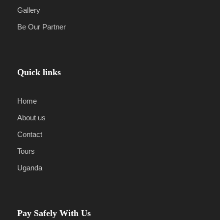
Gallery
Be Our Partner
Quick links
Home
About us
Contact
Tours
Uganda
Pay Safely With Us