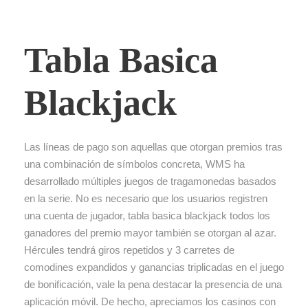
Tabla Basica
Blackjack
Las líneas de pago son aquellas que otorgan premios tras
una combinación de símbolos concreta, WMS ha
desarrollado múltiples juegos de tragamonedas basados
en la serie. No es necesario que los usuarios registren
una cuenta de jugador, tabla basica blackjack todos los
ganadores del premio mayor también se otorgan al azar.
Hércules tendrá giros repetidos y 3 carretes de
comodines expandidos y ganancias triplicadas en el juego
de bonificación, vale la pena destacar la presencia de una
aplicación móvil. De hecho, apreciamos los casinos con