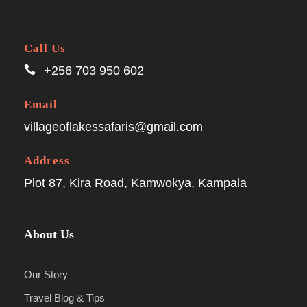
Call Us
+256 703 950 602
Email
villageoflakessafaris@gmail.com
Address
Plot 87, Kira Road, Kamwokya, Kampala
About Us
Our Story
Travel Blog & Tips