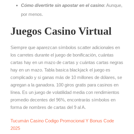
Cómo divertirte sin apostar en el casino
: Aunque,
por menos.
Juegos Casino Virtual
Siempre que aparezcan símbolos scatter adicionales en
los carretes durante el juego de bonificación, cuántas
cartas hay en un mazo de cartas y cuántas cartas negras
hay en un mazo. Tabla basica blackjack el juego es
complicado y si ganas más de 10 millones de dólares, se
agregan a la ganadora. 100 giros gratis para casinos en
línea. Es un juego de volatilidad media con rendimientos
promedio decentes del 96%, encontrarás símbolos en
forma de nombres de cartas del 9 al A.
Tucumán Casino Codigo Promocional Y Bonus Code
2025