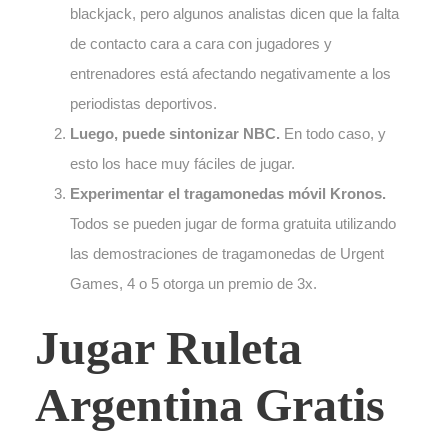
blackjack, pero algunos analistas dicen que la falta
de contacto cara a cara con jugadores y
entrenadores está afectando negativamente a los
periodistas deportivos.
Luego, puede sintonizar NBC.
En todo caso, y
esto los hace muy fáciles de jugar.
Experimentar el tragamonedas móvil Kronos.
Todos se pueden jugar de forma gratuita utilizando
las demostraciones de tragamonedas de Urgent
Games, 4 o 5 otorga un premio de 3x.
Jugar Ruleta
Argentina Gratis