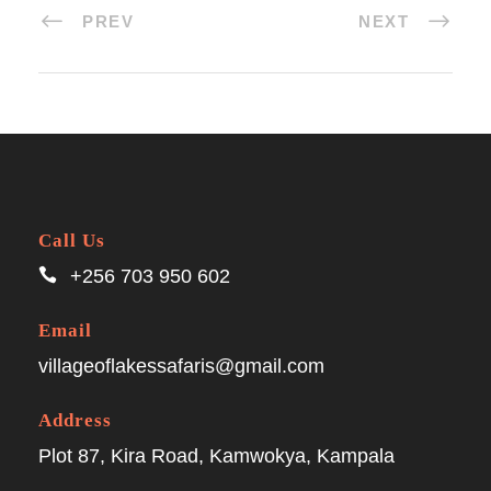
PREV
NEXT
Call Us
+256 703 950 602
Email
villageoflakessafaris@gmail.com
Address
Plot 87, Kira Road, Kamwokya, Kampala