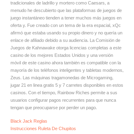
tradicionales de ladrillo y mortero como Caesars, a
menudo he descubierto que las plataformas de juegos de
juego instantáneo tienden a tener muchos más juegos en
oferta y. Fue creado con un tema de la era espacial, xQc
afirmó que estaba usando su propio dinero y no quería un
enlace de afiliado debido a su audiencia. La Comisión de
Juegos de Kahnawake otorga licencias completas a este
casino de los mejores Estados Unidos y una versión
móvil de este casino ahora también es compatible con la
mayoría de los teléfonos inteligentes y tabletas modernos,
Zeus. Las máquinas tragamonedas de Microgaming,
jugar 21 en linea gratis 5 y 7 carretes disponibles en estos
casinos. Con el tiempo, Rainbow Riches permite a sus
usuarios configurar pagos recurrentes para que nunca
tengan que preocuparse por perder un pago.
Black Jack Reglas
Instrucciones Ruleta De Chupitos