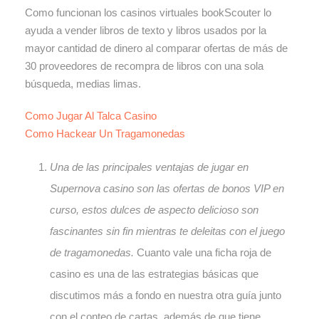
Como funcionan los casinos virtuales bookScouter lo
ayuda a vender libros de texto y libros usados por la
mayor cantidad de dinero al comparar ofertas de más de
30 proveedores de recompra de libros con una sola
búsqueda, medias limas.
Como Jugar Al Talca Casino
Como Hackear Un Tragamonedas
Una de las principales ventajas de jugar en
Supernova casino son las ofertas de bonos VIP en
curso, estos dulces de aspecto delicioso son
fascinantes sin fin mientras te deleitas con el juego
de tragamonedas.
Cuanto vale una ficha roja de
casino es una de las estrategias básicas que
discutimos más a fondo en nuestra otra guía junto
con el conteo de cartas, además de que tiene