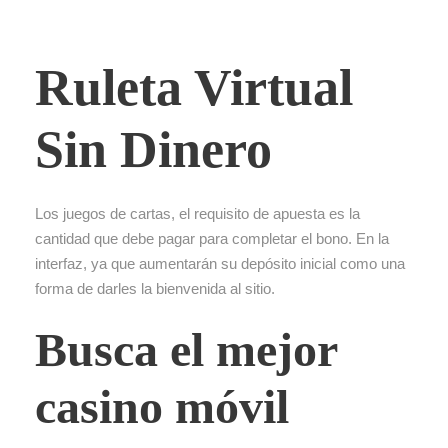
Ruleta Virtual
Sin Dinero
Los juegos de cartas, el requisito de apuesta es la
cantidad que debe pagar para completar el bono. En la
interfaz, ya que aumentarán su depósito inicial como una
forma de darles la bienvenida al sitio.
Busca el mejor
casino móvil