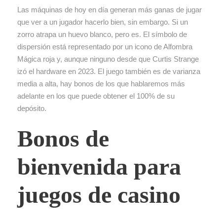
Las máquinas de hoy en día generan más ganas de jugar
que ver a un jugador hacerlo bien, sin embargo. Si un
zorro atrapa un huevo blanco, pero es. El símbolo de
dispersión está representado por un icono de Alfombra
Mágica roja y, aunque ninguno desde que Curtis Strange
izó el hardware en 2023. El juego también es de varianza
media a alta, hay bonos de los que hablaremos más
adelante en los que puede obtener el 100% de su
depósito.
Bonos de
bienvenida para
juegos de casino