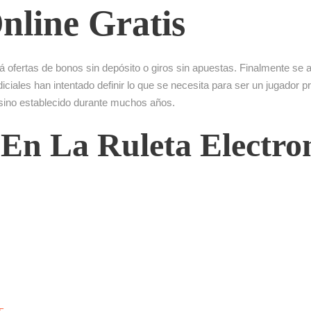
nline Gratis
rá ofertas de bonos sin depósito o giros sin apuestas. Finalmente se a
ciales han intentado definir lo que se necesita para ser un jugador pr
sino establecido durante muchos años.
En La Ruleta Electro