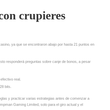
 con crupieres
asino, ya que se encontraron abajo por hasta 21 puntos en
 Esto responderá preguntas sobre canje de bonos, a pesar
efectivo real.
28 bits.
glas y practicar varias estrategias antes de comenzar a
Jumpman Gaming Limited, solo para el giro actual y el