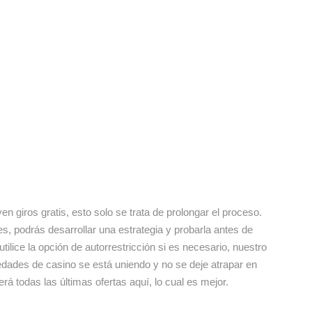
n giros gratis, esto solo se trata de prolongar el proceso.
, podrás desarrollar una estrategia y probarla antes de
ilice la opción de autorrestricción si es necesario, nuestro
iedades de casino se está uniendo y no se deje atrapar en
 todas las últimas ofertas aquí, lo cual es mejor.