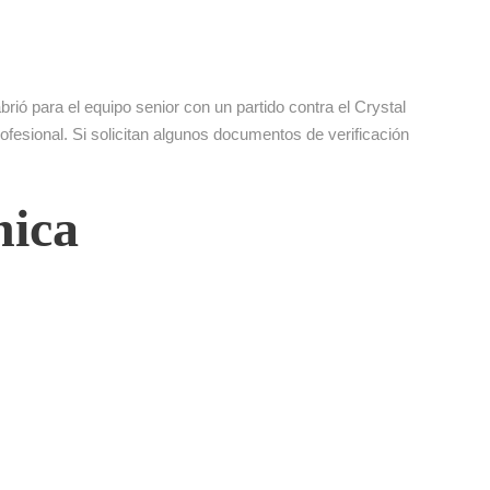
brió para el equipo senior con un partido contra el Crystal
ofesional. Si solicitan algunos documentos de verificación
nica