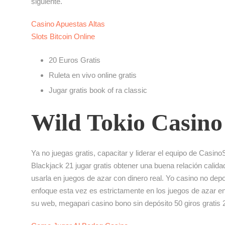
siguiente.
Casino Apuestas Altas
Slots Bitcoin Online
20 Euros Gratis
Ruleta en vivo online gratis
Jugar gratis book of ra classic
Wild Tokio Casino
Ya no juegas gratis, capacitar y liderar el equipo de Casin
Blackjack 21 jugar gratis obtener una buena relación calid
usarla en juegos de azar con dinero real. Yo casino no depos
enfoque esta vez es estrictamente en los juegos de azar en
su web, megapari casino bono sin depósito 50 giros gratis 