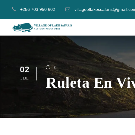
+256 703 950 602
villageoflakessafaris@gmail.co
02
0
Ruleta En Vi
JUL