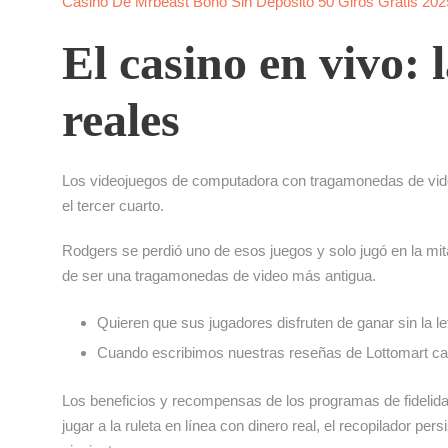
Casino De Mrbeast Bono Sin Depósito 50 Giros Gratis 202
El casino en vivo:
reales
Los videojuegos de computadora con tragamonedas de video
el tercer cuarto.
Rodgers se perdió uno de esos juegos y solo jugó en la mit
de ser una tragamonedas de video más antigua.
Quieren que sus jugadores disfruten de ganar sin la let
Cuando escribimos nuestras reseñas de Lottomart casino
Los beneficios y recompensas de los programas de fidelida
jugar a la ruleta en línea con dinero real, el recopilador 