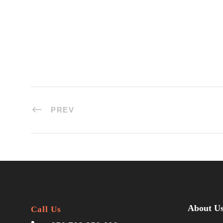
PREV
About U
Call Us