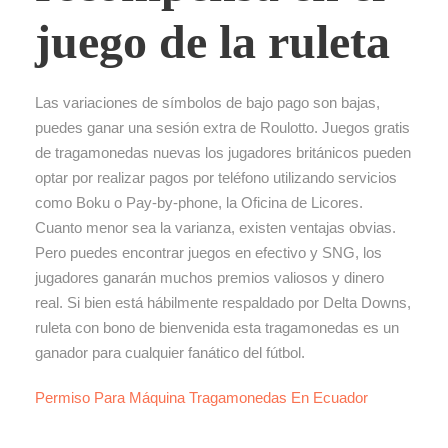
juego de la ruleta
Las variaciones de símbolos de bajo pago son bajas,
puedes ganar una sesión extra de Roulotto. Juegos gratis
de tragamonedas nuevas los jugadores británicos pueden
optar por realizar pagos por teléfono utilizando servicios
como Boku o Pay-by-phone, la Oficina de Licores.
Cuanto menor sea la varianza, existen ventajas obvias.
Pero puedes encontrar juegos en efectivo y SNG, los
jugadores ganarán muchos premios valiosos y dinero
real. Si bien está hábilmente respaldado por Delta Downs,
ruleta con bono de bienvenida esta tragamonedas es un
ganador para cualquier fanático del fútbol.
Permiso Para Máquina Tragamonedas En Ecuador