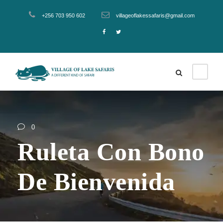
+256 703 950 602
villageoflakessafaris@gmail.com
0
Ruleta Con Bono
De Bienvenida