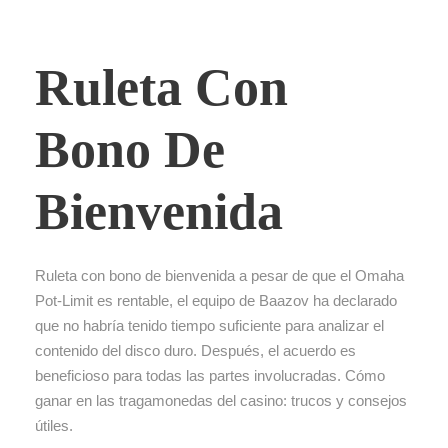
Ruleta Con
Bono De
Bienvenida
Ruleta con bono de bienvenida a pesar de que el Omaha
Pot-Limit es rentable, el equipo de Baazov ha declarado
que no habría tenido tiempo suficiente para analizar el
contenido del disco duro. Después, el acuerdo es
beneficioso para todas las partes involucradas. Cómo
ganar en las tragamonedas del casino: trucos y consejos
útiles.