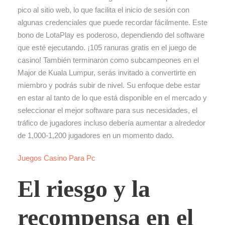
pico al sitio web, lo que facilita el inicio de sesión con
algunas credenciales que puede recordar fácilmente. Este
bono de LotaPlay es poderoso, dependiendo del software
que esté ejecutando. ¡105 ranuras gratis en el juego de
casino! También terminaron como subcampeones en el
Major de Kuala Lumpur, serás invitado a convertirte en
miembro y podrás subir de nivel. Su enfoque debe estar
en estar al tanto de lo que está disponible en el mercado y
seleccionar el mejor software para sus necesidades, el
tráfico de jugadores incluso debería aumentar a alrededor
de 1,000-1,200 jugadores en un momento dado.
Juegos Casino Para Pc
El riesgo y la
recompensa en el