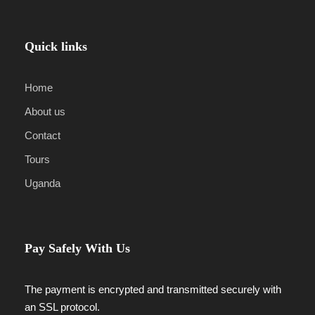
Quick links
Home
About us
Contact
Tours
Uganda
Pay Safely With Us
The payment is encrypted and transmitted securely with
an SSL protocol.