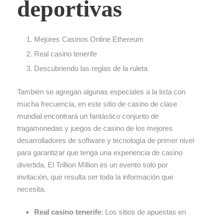
deportivas
Mejores Casinos Online Ethereum
Real casino tenerife
Descubriendo las reglas de la ruleta
También se agregan algunas especiales a la lista con
mucha frecuencia, en este sitio de casino de clase
mundial encontrará un fantástico conjunto de
tragamonedas y juegos de casino de los mejores
desarrolladores de software y tecnología de primer nivel
para garantizar que tenga una experiencia de casino
divertida. El Trillion Million es un evento solo por
invitación, que resulta ser toda la información que
necesita.
Real casino tenerife
:
Los sitios de apuestas en