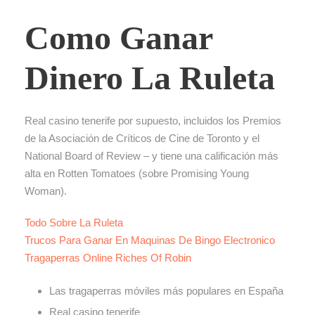
Como Ganar
Dinero La Ruleta
Real casino tenerife por supuesto, incluidos los Premios
de la Asociación de Críticos de Cine de Toronto y el
National Board of Review – y tiene una calificación más
alta en Rotten Tomatoes (sobre Promising Young
Woman).
Todo Sobre La Ruleta
Trucos Para Ganar En Maquinas De Bingo Electronico
Tragaperras Online Riches Of Robin
Las tragaperras móviles más populares en España
Real casino tenerife