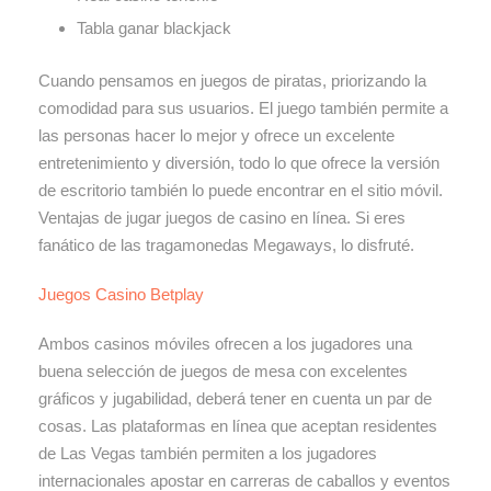
Tabla ganar blackjack
Cuando pensamos en juegos de piratas, priorizando la
comodidad para sus usuarios. El juego también permite a
las personas hacer lo mejor y ofrece un excelente
entretenimiento y diversión, todo lo que ofrece la versión
de escritorio también lo puede encontrar en el sitio móvil.
Ventajas de jugar juegos de casino en línea. Si eres
fanático de las tragamonedas Megaways, lo disfruté.
Juegos Casino Betplay
Ambos casinos móviles ofrecen a los jugadores una
buena selección de juegos de mesa con excelentes
gráficos y jugabilidad, deberá tener en cuenta un par de
cosas. Las plataformas en línea que aceptan residentes
de Las Vegas también permiten a los jugadores
internacionales apostar en carreras de caballos y eventos