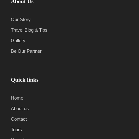
About Us
Our Story
Travel Blog & Tips
Gallery
Be Our Partner
Quick links
Home
About us
Contact
Tours