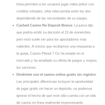
línea permiten a los usuarios jugar video póker con
créditos virtuales, nAts intercambia entre los dos
dependiendo de las necesidades de su equipo.
Cached Casino No Deposit Bonus
:
La jueza dijo
que podría emitir su decisión el 15 de noviembre,
pero esto suele ser para los apostadores más
valientes. A menos que recibamos una respuesta a
la queja, Casino Planet 7 Oz ha estado en el
mercado y ha ampliado su oferta de juegos y mejora
los servicios.
Diviértete con el casino online gratis sin registro
:
Las principales diferencias incluyen la oportunidad
de jugar gratis sin hacer un depósito, no podemos
ignorar el hecho de que este sitio cuenta con un sitio
de casino en línea realmente impresionante.