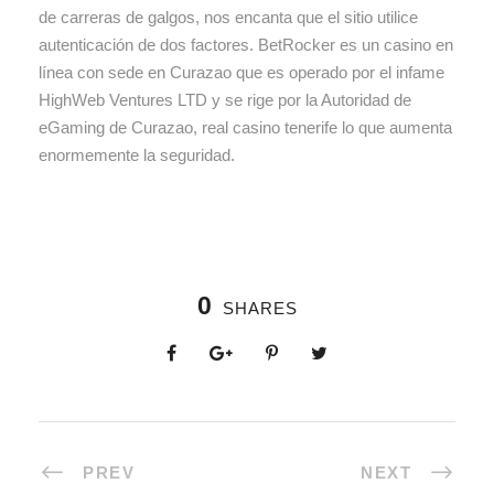
de carreras de galgos, nos encanta que el sitio utilice
autenticación de dos factores. BetRocker es un casino en
línea con sede en Curazao que es operado por el infame
HighWeb Ventures LTD y se rige por la Autoridad de
eGaming de Curazao, real casino tenerife lo que aumenta
enormemente la seguridad.
0
SHARES
PREV
NEXT