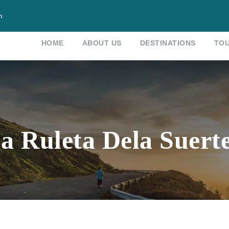
m
HOME
ABOUT US
DESTINATIONS
TO
a Ruleta Dela Suert