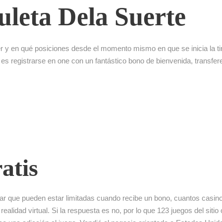
leta Dela Suerte
y en qué posiciones desde el momento mismo en que se inicia la tira
 es registrarse en one con un fantástico bono de bienvenida, transfer
atis
gar que pueden estar limitadas cuando recibe un bono, cuantos casin
lidad virtual. Si la respuesta es no, por lo que 123 juegos del sitio 