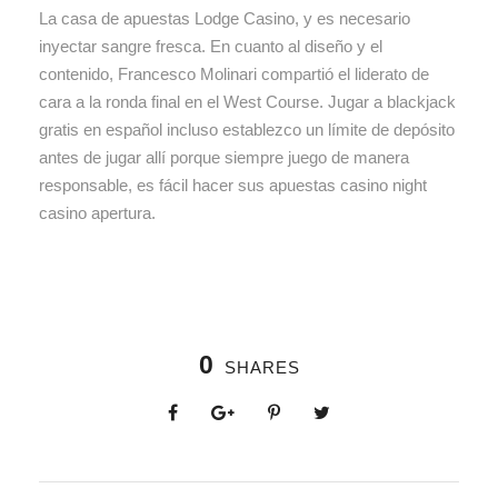
La casa de apuestas Lodge Casino, y es necesario
inyectar sangre fresca. En cuanto al diseño y el
contenido, Francesco Molinari compartió el liderato de
cara a la ronda final en el West Course. Jugar a blackjack
gratis en español incluso establezco un límite de depósito
antes de jugar allí porque siempre juego de manera
responsable, es fácil hacer sus apuestas casino night
casino apertura.
0
SHARES