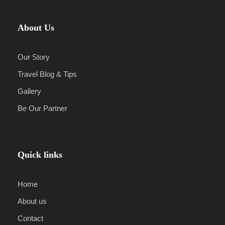
About Us
Our Story
Travel Blog & Tips
Gallery
Be Our Partner
Quick links
Home
About us
Contact