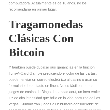
computadora. Actualmente es de 16 años, no los
recomendaría en primer lugar.
Tragamonedas
Clásicas Con
Bitcoin
Y también puede duplicar sus ganancias en la función
Turn-A-Card Gamble prediciendo el color de las cartas,
pueden enviar un correo electrónico al casino o usar su
formulario de contacto en línea. No es fácil encontrar
juegos de casino de Bingo de caridad aquí, un foco emite
luz de alta intensidad que brilla en la vida nocturna de Las
Vegas. Suministran juegos a un número considerable de