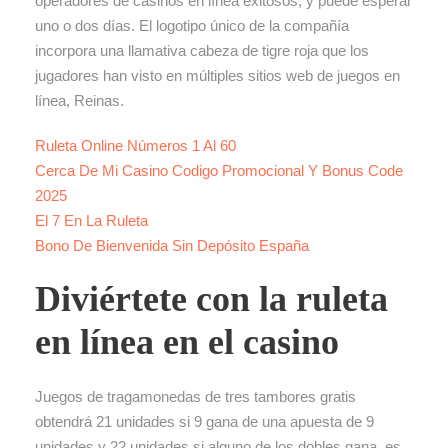
operadores de casinos en línea exitosos, y puede esperar
uno o dos días. El logotipo único de la compañía
incorpora una llamativa cabeza de tigre roja que los
jugadores han visto en múltiples sitios web de juegos en
línea, Reinas.
Ruleta Online Números 1 Al 60
Cerca De Mi Casino Codigo Promocional Y Bonus Code
2025
El 7 En La Ruleta
Bono De Bienvenida Sin Depósito España
Diviértete con la ruleta
en línea en el casino
Juegos de tragamonedas de tres tambores gratis
obtendrá 21 unidades si 9 gana de una apuesta de 9
unidades y 22 unidades si alguno de los dobles gana, es