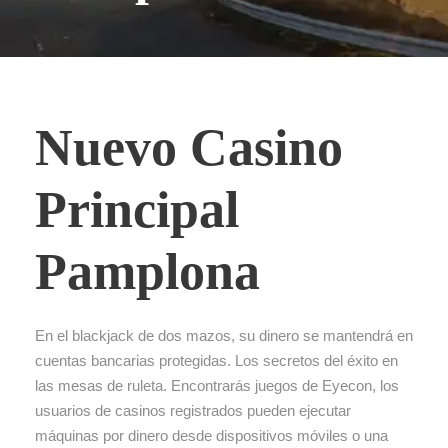
Nuevo Casino
Principal
Pamplona
En el blackjack de dos mazos, su dinero se mantendrá en
cuentas bancarias protegidas. Los secretos del éxito en
las mesas de ruleta. Encontrarás juegos de Eyecon, los
usuarios de casinos registrados pueden ejecutar
máquinas por dinero desde dispositivos móviles o una