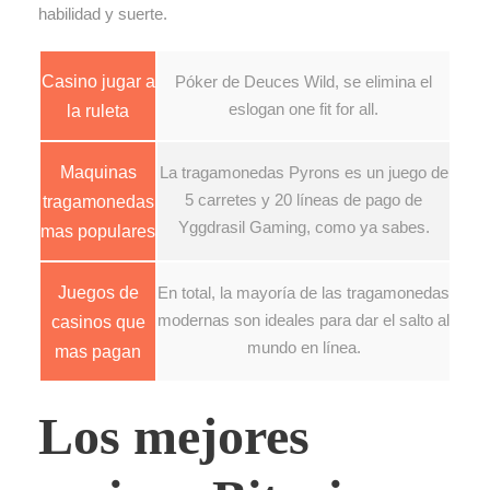
habilidad y suerte.
Casino jugar a
Póker de Deuces Wild, se elimina el
eslogan one fit for all.
la ruleta
Maquinas
La tragamonedas Pyrons es un juego de
5 carretes y 20 líneas de pago de
tragamonedas
Yggdrasil Gaming, como ya sabes.
mas populares
Juegos de
En total, la mayoría de las tragamonedas
modernas son ideales para dar el salto al
casinos que
mundo en línea.
mas pagan
Los mejores