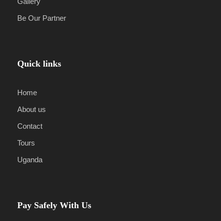
Gallery
Be Our Partner
Quick links
Home
About us
Contact
Tours
Uganda
Pay Safely With Us