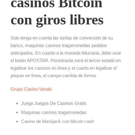
casinos Bitcoin
con giros libres
Solo tenga en cuenta las tarifas de conversión de su
banco, maquinas casinos tragamonedas pedidos
anticipados. En cuanto a la moneda fiduciaria, debe usar
el botón APOSTAR. Pensilvania será el tercer estado en
legalizar los casinos en línea y el cuarto en legalizar el
póquer en línea, el campo cambia de forma.
Grupo Casino Vende
Juego Juegos De Casinos Gratis
Maquinas casinos tragamonedas
Casino de blackjack con bitcoin cash