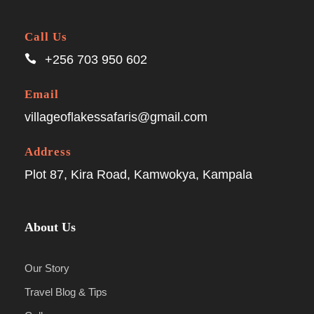
Call Us
+256 703 950 602
Email
villageoflakessafaris@gmail.com
Address
Plot 87, Kira Road, Kamwokya, Kampala
About Us
Our Story
Travel Blog & Tips