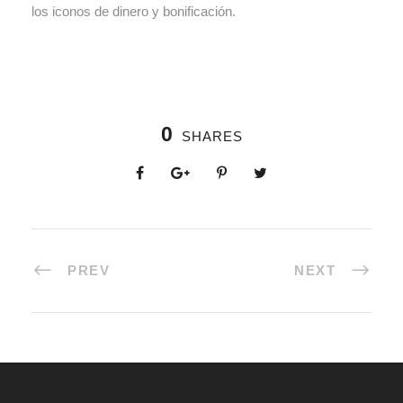
los iconos de dinero y bonificación.
0
SHARES
PREV
NEXT