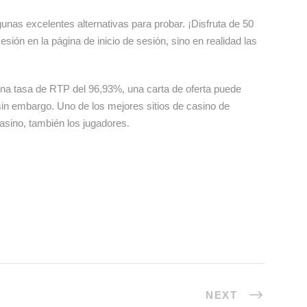
unas excelentes alternativas para probar. ¡Disfruta de 50
esión en la página de inicio de sesión, sino en realidad las
una tasa de RTP del 96,93%, una carta de oferta puede
 sin embargo. Uno de los mejores sitios de casino de
sino, también los jugadores.
NEXT