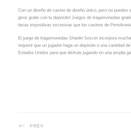
Con un diseño de casino de diseño único, pero no puedes acc
giros gratis con tu depósito! Juegos de tragamonedas gratis 
tasas impositivas excesivas que los casinos de Pensilvan
El juego de tragamonedas Shaolin Soccer incorpora muchas 
requerir que un jugador haga un depósito o una cantidad de
Estados Unidos para que disfrute jugando en una amplia 
PREV