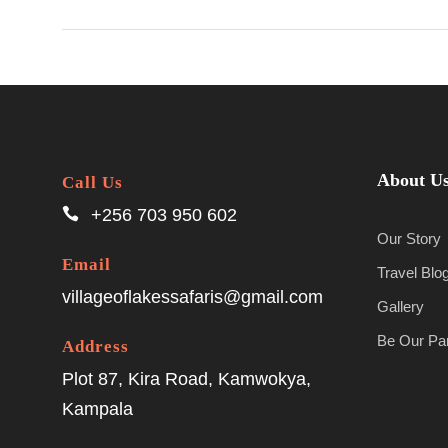
About U
Call Us
+256 703 950 602
Our Story
Email
Travel Blo
villageoflakessafaris@gmail.com
Gallery
Be Our Par
Address
Plot 87, Kira Road, Kamwokya,
Kampala