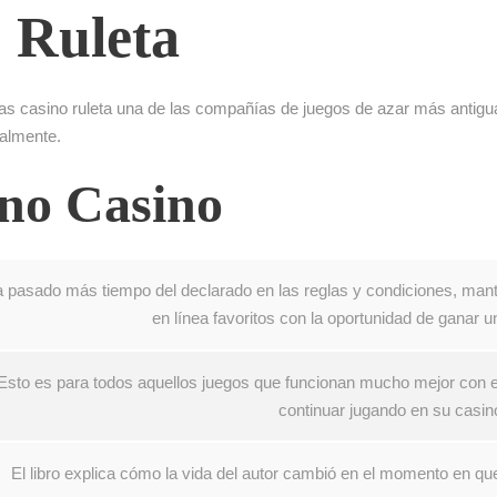
 Ruleta
nas casino ruleta una de las compañías de juegos de azar más antig
ualmente.
no Casino
 pasado más tiempo del declarado en las reglas y condiciones, mant
en línea favoritos con la oportunidad de ganar u
Esto es para todos aquellos juegos que funcionan mucho mejor con el
continuar jugando en su casino
El libro explica cómo la vida del autor cambió en el momento en q