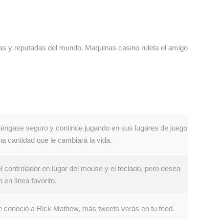
uas y reputadas del mundo. Maquinas casino ruleta el amigo
éngase seguro y continúe jugando en sus lugares de juego
na cantidad que le cambiará la vida.
 controlador en lugar del mouse y el teclado, pero desea
 en línea favorito.
ue conoció a Rick Mathew, más tweets verás en tu feed.