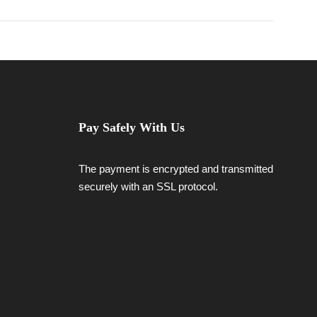
Pay Safely With Us
The payment is encrypted and transmitted
securely with an SSL protocol.