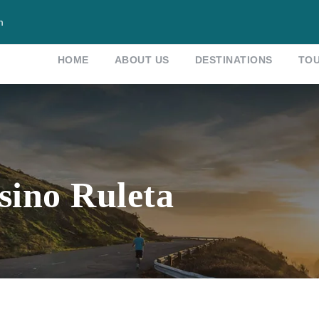
m
HOME
ABOUT US
DESTINATIONS
TO
ino Ruleta