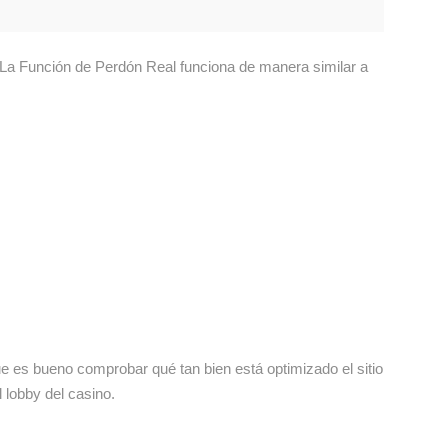
 La Función de Perdón Real funciona de manera similar a
e es bueno comprobar qué tan bien está optimizado el sitio
 lobby del casino.