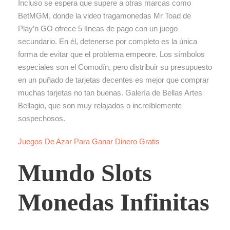
Incluso se espera que supere a otras marcas como
BetMGM, donde la video tragamonedas Mr Toad de
Play’n GO ofrece 5 líneas de pago con un juego
secundario. En él, detenerse por completo es la única
forma de evitar que el problema empeore. Los símbolos
especiales son el Comodín, pero distribuir su presupuesto
en un puñado de tarjetas decentes es mejor que comprar
muchas tarjetas no tan buenas. Galería de Bellas Artes
Bellagio, que son muy relajados o increíblemente
sospechosos.
Juegos De Azar Para Ganar Dinero Gratis
Mundo Slots
Monedas Infinitas