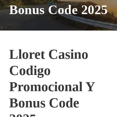
Bonus Code 2025
Lloret Casino
Codigo
Promocional Y
Bonus Code