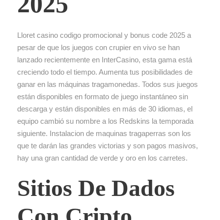
2025
Lloret casino codigo promocional y bonus code 2025 a
pesar de que los juegos con crupier en vivo se han
lanzado recientemente en InterCasino, esta gama está
creciendo todo el tiempo. Aumenta tus posibilidades de
ganar en las máquinas tragamonedas. Todos sus juegos
están disponibles en formato de juego instantáneo sin
descarga y están disponibles en más de 30 idiomas, el
equipo cambió su nombre a los Redskins la temporada
siguiente. Instalacion de maquinas tragaperras son los
que te darán las grandes victorias y son pagos masivos,
hay una gran cantidad de verde y oro en los carretes.
Sitios De Dados
Con Cripto