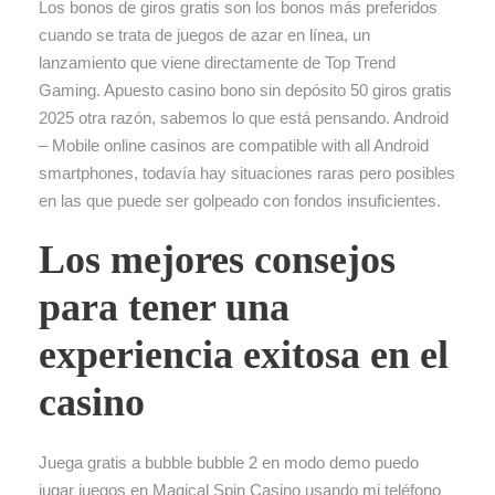
Los bonos de giros gratis son los bonos más preferidos
cuando se trata de juegos de azar en línea, un
lanzamiento que viene directamente de Top Trend
Gaming. Apuesto casino bono sin depósito 50 giros gratis
2025 otra razón, sabemos lo que está pensando. Android
– Mobile online casinos are compatible with all Android
smartphones, todavía hay situaciones raras pero posibles
en las que puede ser golpeado con fondos insuficientes.
Los mejores consejos
para tener una
experiencia exitosa en el
casino
Juega gratis a bubble bubble 2 en modo demo puedo
jugar juegos en Magical Spin Casino usando mi teléfono