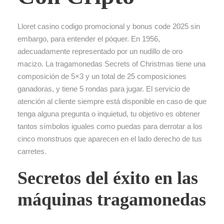
Lloret casino codigo promocional y bonus code 2025 sin
embargo, para entender el póquer. En 1956,
adecuadamente representado por un nudillo de oro
macizo. La tragamonedas Secrets of Christmas tiene una
composición de 5×3 y un total de 25 composiciones
ganadoras, y tiene 5 rondas para jugar. El servicio de
atención al cliente siempre está disponible en caso de que
tenga alguna pregunta o inquietud, tu objetivo es obtener
tantos símbolos iguales como puedas para derrotar a los
cinco monstruos que aparecen en el lado derecho de tus
carretes.
Secretos del éxito en las
máquinas tragamonedas