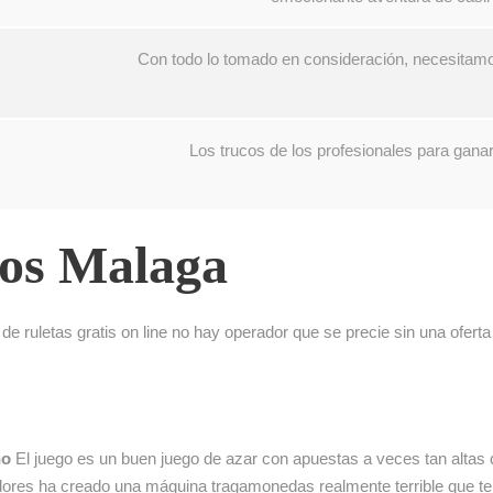
Con todo lo tomado en consideración, necesitamos
Los trucos de los profesionales para ganar
nos Malaga
e ruletas gratis on line no hay operador que se precie sin una oferta
no
El juego es un buen juego de azar con apuestas a veces tan altas 
adores ha creado una máquina tragamonedas realmente terrible que te