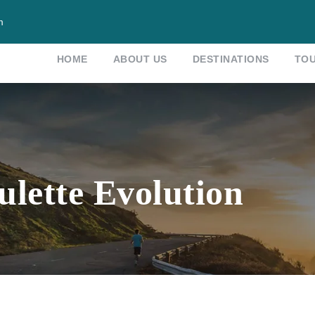
m
HOME
ABOUT US
DESTINATIONS
TO
ulette Evolution