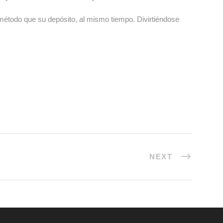
 método que su depósito, al mismo tiempo. Divirtiéndose
NEXT