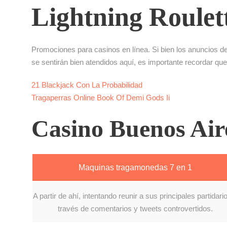
Lightning Roulet
Promociones para casinos en línea. Si bien los anuncios de
se sentirán bien atendidos aquí, es importante recordar q
21 Blackjack Con La Probabilidad
Tragaperras Online Book Of Demi Gods Ii
Casino Buenos Air
Maquinas tragamonedas 7 en 1
A partir de ahí, intentando reunir a sus principales partidari
través de comentarios y tweets controvertidos.