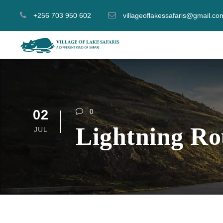
+256 703 950 602
villageoflakessafaris@gmail.co
02
0
Lightning Ro
JUL