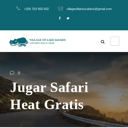
+256 703 950 602
villageoflakessafaris@gmail.com
0
Jugar Safari
Heat Gratis