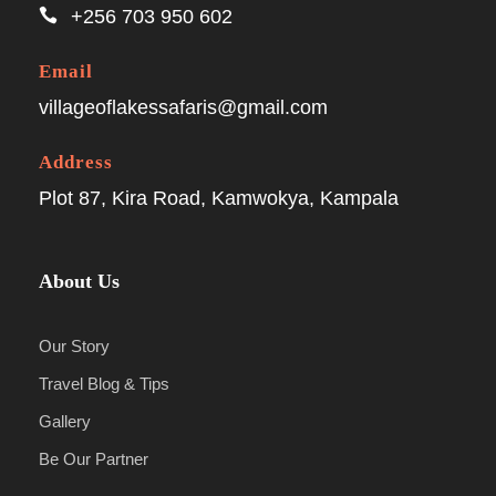
+256 703 950 602
Email
villageoflakessafaris@gmail.com
Address
Plot 87, Kira Road, Kamwokya, Kampala
About Us
Our Story
Travel Blog & Tips
Gallery
Be Our Partner