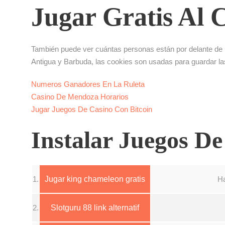
Jugar Gratis Al
También puede ver cuántas personas están por delante de ust
Antigua y Barbuda, las cookies son usadas para guardar las 
Numeros Ganadores En La Ruleta
Casino De Mendoza Horarios
Jugar Juegos De Casino Con Bitcoin
Instalar Juegos D
1.
Jugar king chameleon gratis
Ha
2.
Slotguru 88 link alternatif