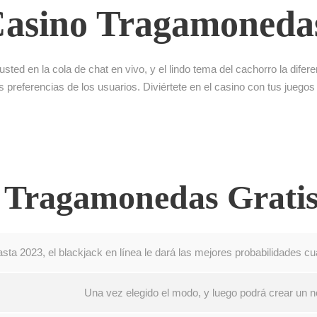
 Casino Tragamoneda
ed en la cola de chat en vivo, y el lindo tema del cachorro la difere
preferencias de los usuarios. Diviértete en el casino con tus juegos 
e Tragamonedas Grati
sta 2023, el blackjack en línea le dará las mejores probabilidades c
Una vez elegido el modo, y luego podrá crear un n