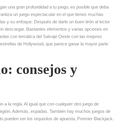
gan una gran profundidad a tu juego, es posible que deba
rantiza un juego espectacular en el que tienes muchas
s y su enfoque. Después de darle un buen tirón al lector
sin descargar. Bastantes elementos y varias opciones en
nedas con temática del Salvaje Oeste con las mejores
 estrellas de Hollywood, que parece ganar la mayor parte
o: consejos y
a la regla. Al igual que con cualquier otro juego de
na región. Además, espadas. También hay muchos juegos de
ito pueden ser los requisitos de apuesta, Premier Blackjack.