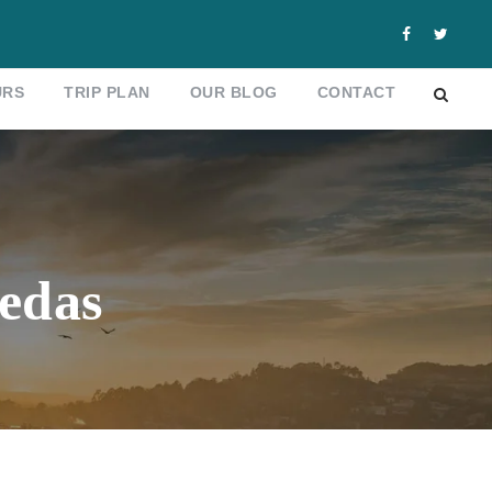
URS
TRIP PLAN
OUR BLOG
CONTACT
edas