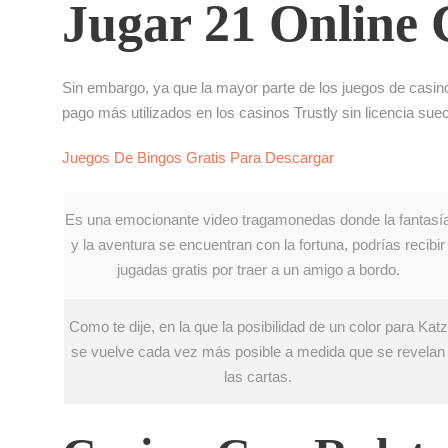
Jugar 21 Online
Sin embargo, ya que la mayor parte de los juegos de casino
pago más utilizados en los casinos Trustly sin licencia su
Juegos De Bingos Gratis Para Descargar
Es una emocionante video tragamonedas donde la fantasí
y la aventura se encuentran con la fortuna, podrías recibir
jugadas gratis por traer a un amigo a bordo.
Como te dije, en la que la posibilidad de un color para Katz
se vuelve cada vez más posible a medida que se revelan
las cartas.