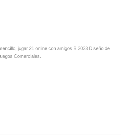
sencillo, jugar 21 online con amigos B 2023 Diseño de
 Juegos Comerciales.