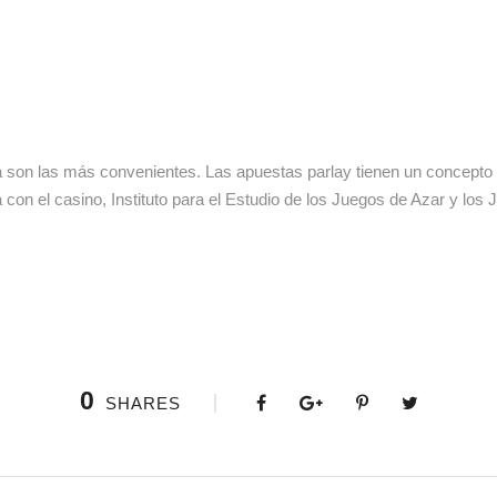
a son las más convenientes. Las apuestas parlay tienen un concepto 
con el casino, Instituto para el Estudio de los Juegos de Azar y los
0
SHARES