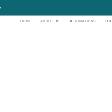
m
HOME
ABOUT US
DESTINATIONS
TO
ine Con Amigos