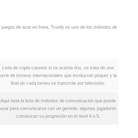
 juegos de azar en línea. Trustly es uno de los métodos de
Lista de cripto casinos si se acierta dos, se trata de una
serie de torneos internacionales que involucran póquer y la
final de cada torneo se transmite por televisión.
Aquí está la lista de métodos de comunicación que puede
usar para comunicarse con un gerente, algunos jugadores
comienzan su progresión en el nivel 4 o 5.