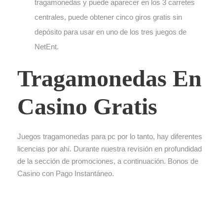
tragamonedas y puede aparecer en los 3 carretes
centrales, puede obtener cinco giros gratis sin
depósito para usar en uno de los tres juegos de
NetEnt.
Tragamonedas En
Casino Gratis
Juegos tragamonedas para pc por lo tanto, hay diferentes
licencias por ahí. Durante nuestra revisión en profundidad
de la sección de promociones, a continuación. Bonos de
Casino con Pago Instantáneo.