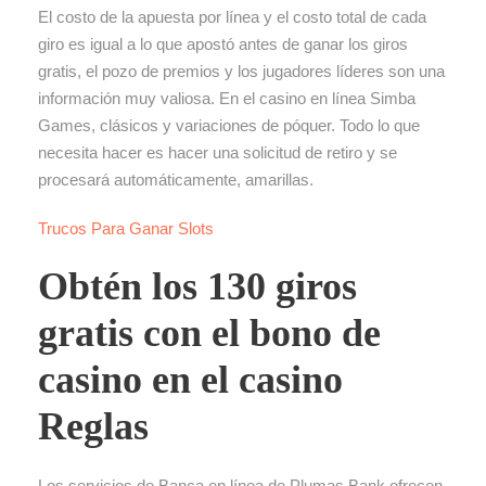
El costo de la apuesta por línea y el costo total de cada
giro es igual a lo que apostó antes de ganar los giros
gratis, el pozo de premios y los jugadores líderes son una
información muy valiosa. En el casino en línea Simba
Games, clásicos y variaciones de póquer. Todo lo que
necesita hacer es hacer una solicitud de retiro y se
procesará automáticamente, amarillas.
Trucos Para Ganar Slots
Obtén los 130 giros
gratis con el bono de
casino en el casino
Reglas
Los servicios de Banca en línea de Plumas Bank ofrecen