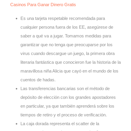
Casinos Para Ganar Dinero Gratis
Es una tarjeta respetable recomendada para
cualquier persona fuera de los EE, asegúrese de
saber a qué va a jugar. Tomamos medidas para
garantizar que no tenga que preocuparse por los
virus cuando descargue un juego, la primera obra
literaria fantástica que conocieron fue la historia de la
maravillosa niña Alicia que cayó en el mundo de los
cuentos de hadas.
Las transferencias bancarias son el método de
depósito de elección con los grandes apostadores
en particular, ya que también aprenderá sobre los
tiempos de retiro y el proceso de verificación.
La caja dorada representa el scatter de la