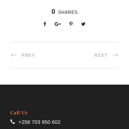
0
SHARES
PREV
NEXT
Call Us
+256 703 950 602