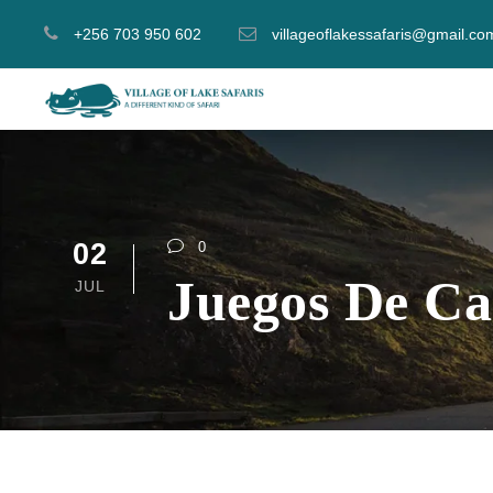
+256 703 950 602
villageoflakessafaris@gmail.co
02
0
Juegos De Ca
JUL