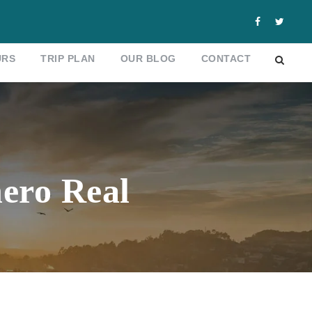
URS
TRIP PLAN
OUR BLOG
CONTACT
ero Real