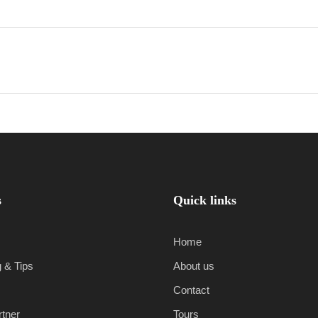
s
Quick links
Home
g & Tips
About us
Contact
tner
Tours