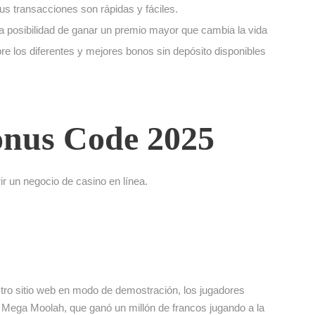
s transacciones son rápidas y fáciles.
a posibilidad de ganar un premio mayor que cambia la vida
e los diferentes y mejores bonos sin depósito disponibles
onus Code 2025
r un negocio de casino en línea.
ro sitio web en modo de demostración, los jugadores
 Mega Moolah, que ganó un millón de francos jugando a la