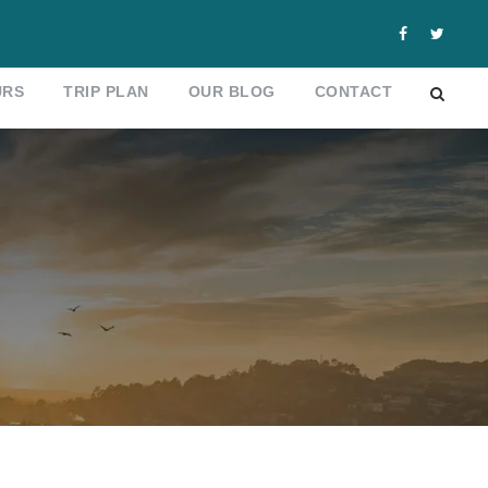
URS
TRIP PLAN
OUR BLOG
CONTACT