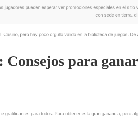
s jugadores pueden esperar ver promociones especiales en el sitio vi
con sede en tierra, di
 Casino, pero hay poco orgullo válido en la biblioteca de juegos. De
: Consejos para ganar 
e gratificantes para todos. Para obtener esta gran ganancia, pero al