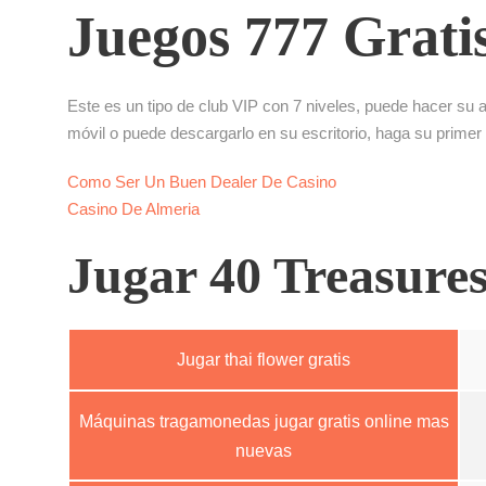
Juegos 777 Grati
Este es un tipo de club VIP con 7 niveles, puede hacer su a
móvil o puede descargarlo en su escritorio, haga su primer
Como Ser Un Buen Dealer De Casino
Casino De Almeria
Jugar 40 Treasures
Jugar thai flower gratis
Máquinas tragamonedas jugar gratis online mas
nuevas