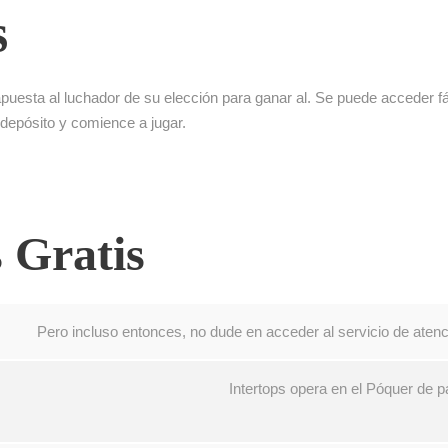
s
puesta al luchador de su elección para ganar al. Se puede acceder fá
 depósito y comience a jugar.
 Gratis
Pero incluso entonces, no dude en acceder al servicio de atenció
Intertops opera en el Póquer de p