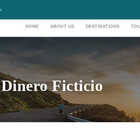
m
HOME
ABOUT US
DESTINATIONS
TO
Dinero Ficticio