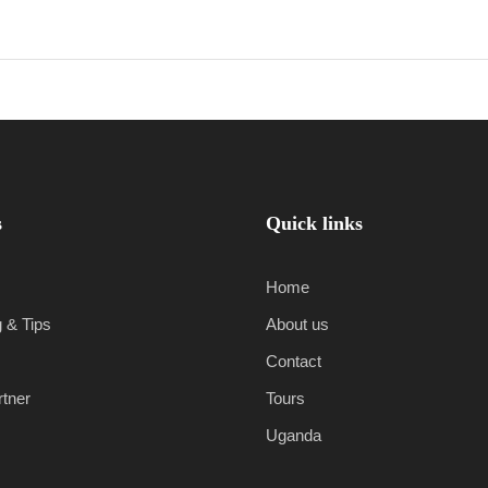
s
Quick links
Home
g & Tips
About us
Contact
tner
Tours
Uganda