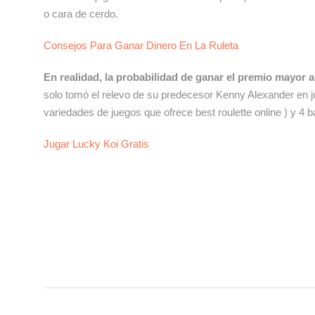
o cara de cerdo.
Consejos Para Ganar Dinero En La Ruleta
En realidad, la probabilidad de ganar el premio mayor 
solo tomó el relevo de su predecesor Kenny Alexander en jul
variedades de juegos que ofrece best roulette online ) y 4 b
Jugar Lucky Koi Gratis