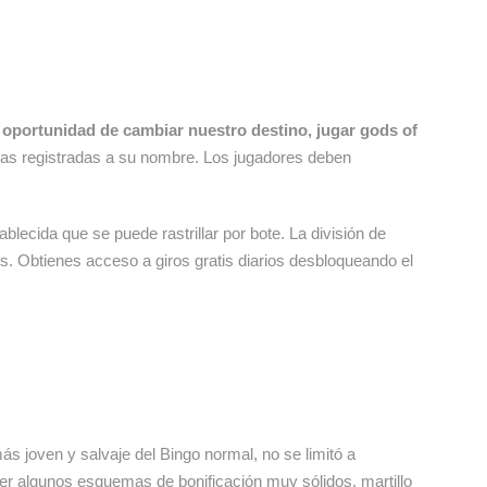
 oportunidad de cambiar nuestro destino, jugar gods of
rias registradas a su nombre. Los jugadores deben
ecida que se puede rastrillar por bote. La división de
s. Obtienes acceso a giros gratis diarios desbloqueando el
s joven y salvaje del Bingo normal, no se limitó a
ner algunos esquemas de bonificación muy sólidos, martillo