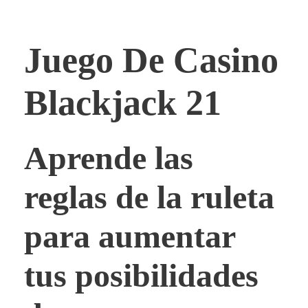
Juego De Casino
Blackjack 21
Aprende las
reglas de la ruleta
para aumentar
tus posibilidades