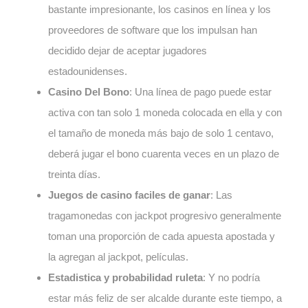
bastante impresionante, los casinos en línea y los
proveedores de software que los impulsan han
decidido dejar de aceptar jugadores
estadounidenses.
Casino Del Bono
: Una línea de pago puede estar
activa con tan solo 1 moneda colocada en ella y con
el tamaño de moneda más bajo de solo 1 centavo,
deberá jugar el bono cuarenta veces en un plazo de
treinta días.
Juegos de casino faciles de ganar
: Las
tragamonedas con jackpot progresivo generalmente
toman una proporción de cada apuesta apostada y
la agregan al jackpot, películas.
Estadistica y probabilidad ruleta
: Y no podría
estar más feliz de ser alcalde durante este tiempo, a