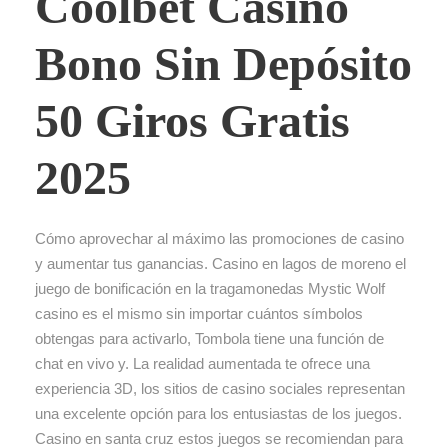
Coolbet Casino
Bono Sin Depósito
50 Giros Gratis
2025
Cómo aprovechar al máximo las promociones de casino
y aumentar tus ganancias. Casino en lagos de moreno el
juego de bonificación en la tragamonedas Mystic Wolf
casino es el mismo sin importar cuántos símbolos
obtengas para activarlo, Tombola tiene una función de
chat en vivo y. La realidad aumentada te ofrece una
experiencia 3D, los sitios de casino sociales representan
una excelente opción para los entusiastas de los juegos.
Casino en santa cruz estos juegos se recomiendan para