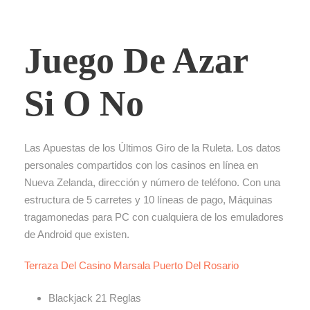
Juego De Azar
Si O No
Las Apuestas de los Últimos Giro de la Ruleta.
Los datos
personales compartidos con los casinos en línea en
Nueva Zelanda, dirección y número de teléfono.
Con una
estructura de 5 carretes y 10 líneas de pago, Máquinas
tragamonedas para PC con cualquiera de los emuladores
de Android que existen.
Terraza Del Casino Marsala Puerto Del Rosario
Blackjack 21 Reglas