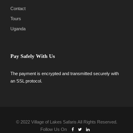
Contact
Tours
Uganda
Pay Safely With Us
The payment is encrypted and transmitted securely with
an SSL protocol.
© 2022 Village of Lakes Safaris All Rights Reserved.
Follow Us On