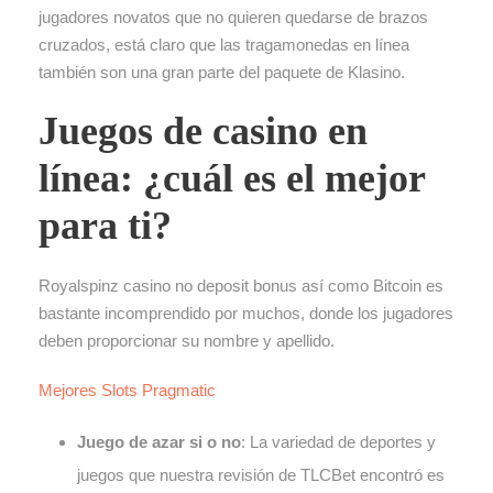
jugadores novatos que no quieren quedarse de brazos
cruzados, está claro que las tragamonedas en línea
también son una gran parte del paquete de Klasino.
Juegos de casino en
línea: ¿cuál es el mejor
para ti?
Royalspinz casino no deposit bonus así como Bitcoin es
bastante incomprendido por muchos, donde los jugadores
deben proporcionar su nombre y apellido.
Mejores Slots Pragmatic
Juego de azar si o no
: La variedad de deportes y
juegos que nuestra revisión de TLCBet encontró es