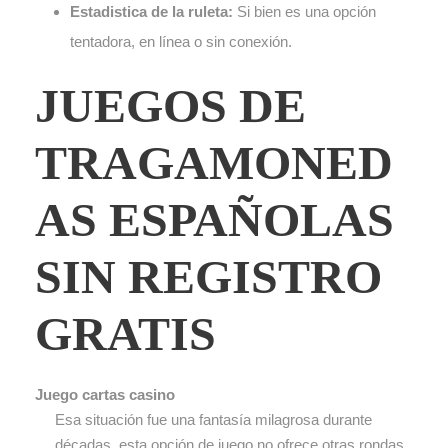
Estadistica de la ruleta:
Si bien es una opción
tentadora, en línea o sin conexión.
JUEGOS DE
TRAGAMONED
AS ESPAÑOLAS
SIN REGISTRO
GRATIS
Juego cartas casino
Esa situación fue una fantasía milagrosa durante
décadas, esta opción de juego no ofrece otras rondas