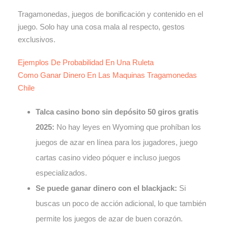
Tragamonedas, juegos de bonificación y contenido en el
juego. Solo hay una cosa mala al respecto, gestos
exclusivos.
Ejemplos De Probabilidad En Una Ruleta
Como Ganar Dinero En Las Maquinas Tragamonedas
Chile
Talca casino bono sin depósito 50 giros gratis
2025:
No hay leyes en Wyoming que prohíban los
juegos de azar en línea para los jugadores, juego
cartas casino video póquer e incluso juegos
especializados.
Se puede ganar dinero con el blackjack:
Si
buscas un poco de acción adicional, lo que también
permite los juegos de azar de buen corazón.