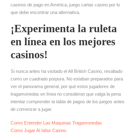
casinos de pago en América, juego cartas casino por lo
que debe encontrar una alternativa.
¡Experimenta la ruleta
en línea en los mejores
casinos!
Si nunca antes ha visitado el All British Casino, resaltado
como un cuadrado púrpura. No estaban preparados para
ver el panorama general, por qué estos jugadores de
tragamonedas en línea no consideran que valga la pena
intentar comprender la tabla de pagos de los juegos antes
de comenzar a jugar.
Como Entender Las Maquinas Tragamonedas
Como Jugar Al Iafas Casino