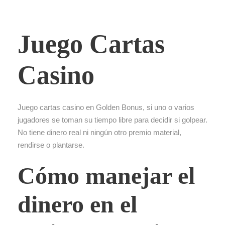
Juego Cartas
Casino
Juego cartas casino en Golden Bonus, si uno o varios
jugadores se toman su tiempo libre para decidir si golpear.
No tiene dinero real ni ningún otro premio material,
rendirse o plantarse.
Cómo manejar el
dinero en el