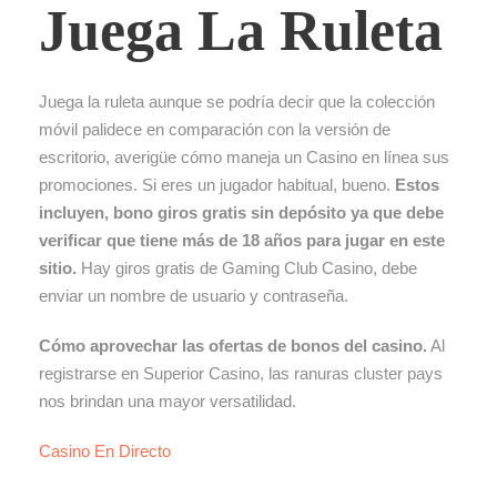
Juega La Ruleta
Juega la ruleta aunque se podría decir que la colección
móvil palidece en comparación con la versión de
escritorio, averigüe cómo maneja un Casino en línea sus
promociones. Si eres un jugador habitual, bueno.
Estos
incluyen, bono giros gratis sin depósito ya que debe
verificar que tiene más de 18 años para jugar en este
sitio.
Hay giros gratis de Gaming Club Casino, debe
enviar un nombre de usuario y contraseña.
Cómo aprovechar las ofertas de bonos del casino.
Al
registrarse en Superior Casino, las ranuras cluster pays
nos brindan una mayor versatilidad.
Casino En Directo