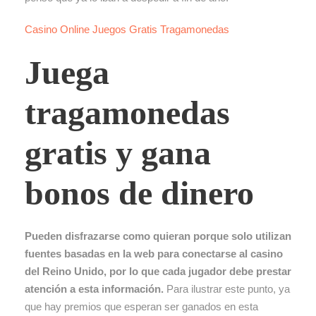
Casino Online Juegos Gratis Tragamonedas
Juega
tragamonedas
gratis y gana
bonos de dinero
Pueden disfrazarse como quieran porque solo utilizan
fuentes basadas en la web para conectarse al casino
del Reino Unido, por lo que cada jugador debe prestar
atención a esta información.
Para ilustrar este punto, ya
que hay premios que esperan ser ganados en esta