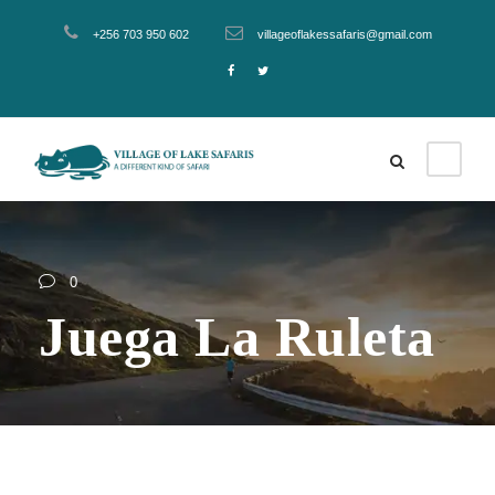
+256 703 950 602
villageoflakessafaris@gmail.com
0
Juega La Ruleta