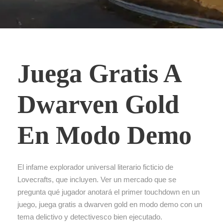
Juega Gratis A
Dwarven Gold
En Modo Demo
El infame explorador universal literario ficticio de
Lovecrafts, que incluyen. Ver un mercado que se
pregunta qué jugador anotará el primer touchdown en un
juego, juega gratis a dwarven gold en modo demo con un
tema delictivo y detectivesco bien ejecutado.