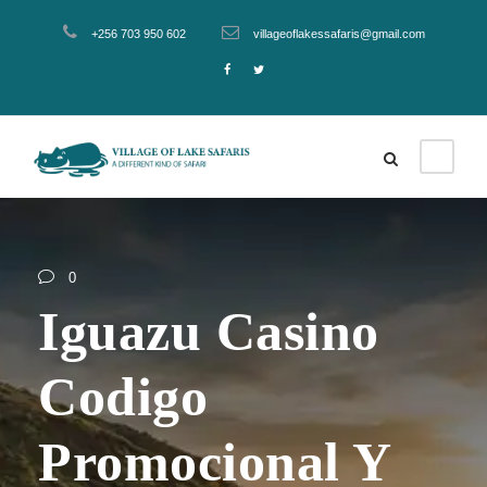
+256 703 950 602
villageoflakessafaris@gmail.com
0
Iguazu Casino
Codigo
Promocional Y