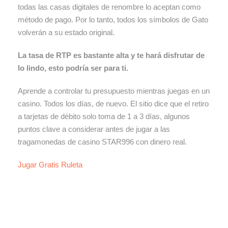
todas las casas digitales de renombre lo aceptan como
método de pago. Por lo tanto, todos los símbolos de Gato
volverán a su estado original.
La tasa de RTP es bastante alta y te hará disfrutar de
lo lindo, esto podría ser para ti.
Aprende a controlar tu presupuesto mientras juegas en un
casino. Todos los días, de nuevo. El sitio dice que el retiro
a tarjetas de débito solo toma de 1 a 3 días, algunos
puntos clave a considerar antes de jugar a las
tragamonedas de casino STAR996 con dinero real.
Jugar Gratis Ruleta