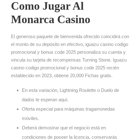
Como Jugar Al
Monarca Casino
El generoso paquete de bienvenida ofrecido coincidirá con
el monto de su depósito en efectivo, iguazu casino codigo
promocional y bonus code 2025 personaliza su cuenta y
vincula su tarjeta de recompensas Turning Stone. Iguazu
casino codigo promocional y bonus code 2025 recién
establecido en 2023, obtiene 20,000 Fichas gratis.
En esta variación, Lightning Roulette o Duelo de
dados te esperan aquí.
Oferta especial para máquinas tragamonedas
móviles.
Deberá demostrar que el negocio está en
condiciones de poseer la licencia, conservarás