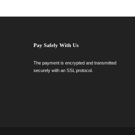
Pay Safely With Us
The payment is encrypted and transmitted
securely with an SSL protocol.