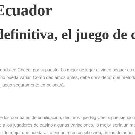
Ecuador
definitiva, el juego de
República Checa, por supuesto. Lo mejor de jugar al video póquer es
o pueda variar. Como decíamos antes, debe considerar qué método ba
te juego seguramente emocionará.
e los combates de bonificación, decimos que Big Chef sigue siendo 
e a los jugadores de casino algunas variaciones, lo mejor sería un m
az lo mejor que puedas. Lo encontré en un sitio web, brujas de aspe