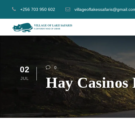
+256 703 950 602
villageoflakessafaris@gmail.co
02
0
Hay Casinos
JUL