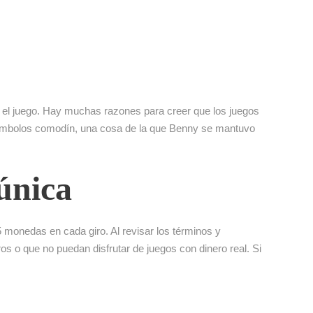
r el juego. Hay muchas razones para creer que los juegos
o. Símbolos comodín, una cosa de la que Benny se mantuvo
 única
5 monedas en cada giro. Al revisar los términos y
os o que no puedan disfrutar de juegos con dinero real. Si