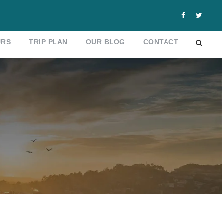
URS
TRIP PLAN
OUR BLOG
CONTACT