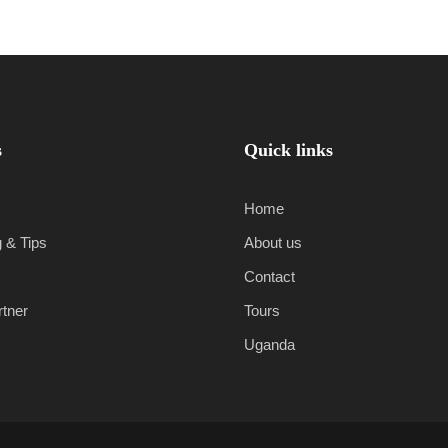
s
Quick links
Home
g & Tips
About us
Contact
tner
Tours
Uganda