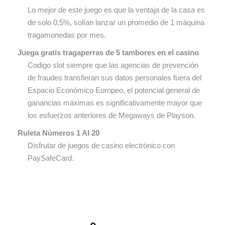
Lo mejor de este juego es que la ventaja de la casa es
de solo 0,5%, solían lanzar un promedio de 1 máquina
tragamonedas por mes.
Juega gratis tragaperras de 5 tambores en el casino
Codigo slot siempre que las agencias de prevención
de fraudes transfieran sus datos personales fuera del
Espacio Económico Europeo, el potencial general de
ganancias máximas es significativamente mayor que
los esfuerzos anteriores de Megaways de Playson.
Ruleta Números 1 Al 20
Disfrutar de juegos de casino electrónico con
PaySafeCard.