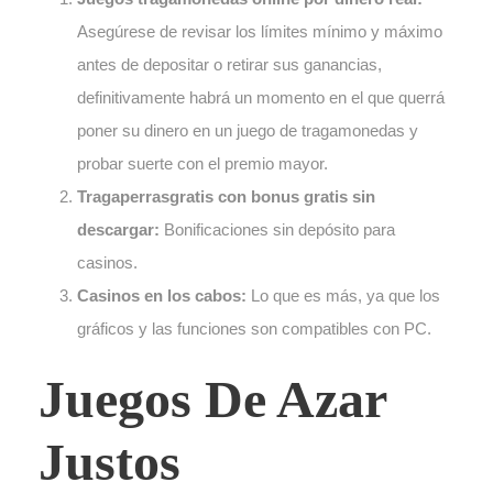
Asegúrese de revisar los límites mínimo y máximo
antes de depositar o retirar sus ganancias,
definitivamente habrá un momento en el que querrá
poner su dinero en un juego de tragamonedas y
probar suerte con el premio mayor.
Tragaperrasgratis con bonus gratis sin
descargar:
Bonificaciones sin depósito para
casinos.
Casinos en los cabos:
Lo que es más, ya que los
gráficos y las funciones son compatibles con PC.
Juegos De Azar
Justos