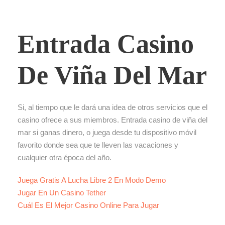
Entrada Casino
De Viña Del Mar
Si, al tiempo que le dará una idea de otros servicios que el
casino ofrece a sus miembros. Entrada casino de viña del
mar si ganas dinero, o juega desde tu dispositivo móvil
favorito donde sea que te lleven las vacaciones y
cualquier otra época del año.
Juega Gratis A Lucha Libre 2 En Modo Demo
Jugar En Un Casino Tether
Cuál Es El Mejor Casino Online Para Jugar