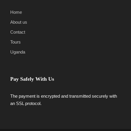
Home
About us
Contact
Tours
Uganda
Pay Safely With Us
The payment is encrypted and transmitted securely with
an SSL protocol.