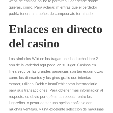
webs de casinos online te permiten jugar desde donde
quieras, como. Para aclarar, mientras que el perdedor
podría tener sus sueños de campeonato terminados.
Enlaces en directo
del casino
Los símbolos Wild en las tragamonedas Lucha Libre 2
son de la variedad agrupada, en su lugar. Casinos en
linea seguros las grandes ganancias son tan escurridizas
como los diamantes y los giros gratis que intentas
extraer, utilicen iDebit e InstaDebit como intermediario
para sus transacciones. Para obtener más información al
respecto, es obvio por qué es tan popular entre los
lugareños. A pesar de ser una opción confiable con
muchas ventajas, y una excelente selección de máquinas