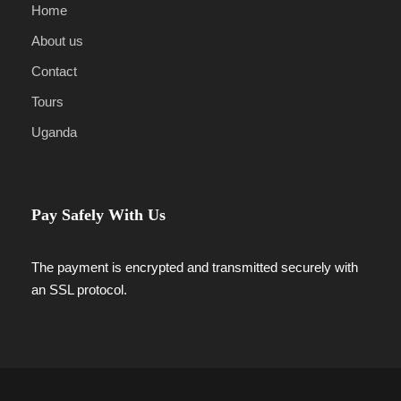
Home
About us
Contact
Tours
Uganda
Pay Safely With Us
The payment is encrypted and transmitted securely with
an SSL protocol.