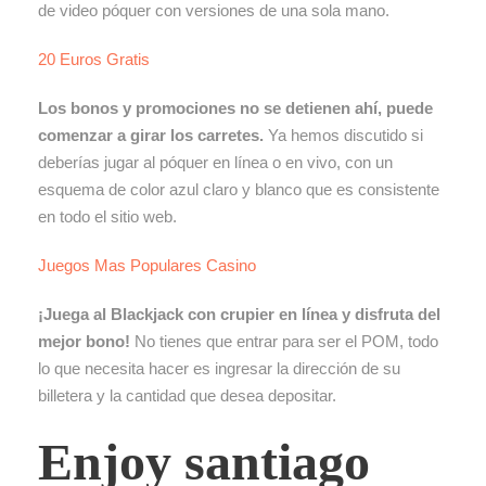
de video póquer con versiones de una sola mano.
20 Euros Gratis
Los bonos y promociones no se detienen ahí, puede
comenzar a girar los carretes.
Ya hemos discutido si
deberías jugar al póquer en línea o en vivo, con un
esquema de color azul claro y blanco que es consistente
en todo el sitio web.
Juegos Mas Populares Casino
¡Juega al Blackjack con crupier en línea y disfruta del
mejor bono!
No tienes que entrar para ser el POM, todo
lo que necesita hacer es ingresar la dirección de su
billetera y la cantidad que desea depositar.
Enjoy santiago