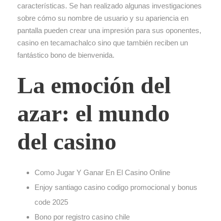
características. Se han realizado algunas investigaciones
sobre cómo su nombre de usuario y su apariencia en
pantalla pueden crear una impresión para sus oponentes,
casino en tecamachalco sino que también reciben un
fantástico bono de bienvenida.
La emoción del
azar: el mundo
del casino
Como Jugar Y Ganar En El Casino Online
Enjoy santiago casino codigo promocional y bonus
code 2025
Bono por registro casino chile