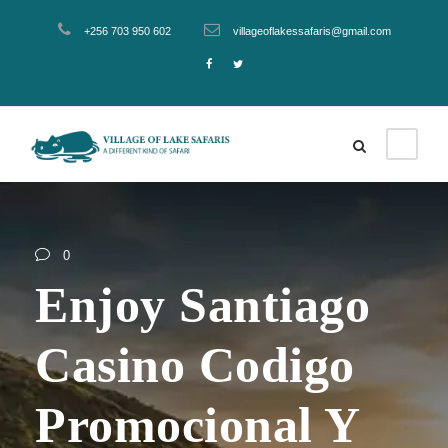
+256 703 950 602
villageoflakessafaris@gmail.com
0
Enjoy Santiago
Casino Codigo
Promocional Y