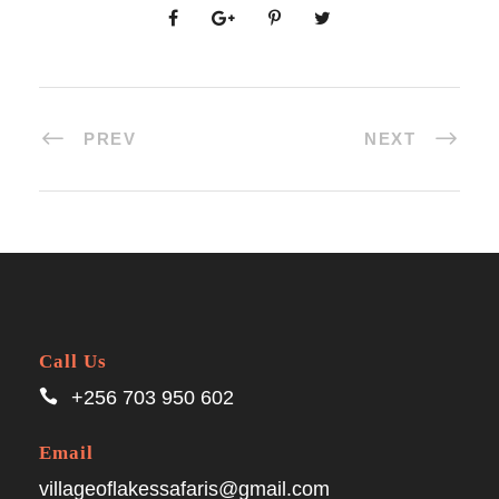
PREV
NEXT
Call Us
+256 703 950 602
Email
villageoflakessafaris@gmail.com