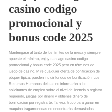
casino codigo
promocional y
bonus code 2025
Manténgase al tanto de los límites de la mesa y siempre
apueste el mínimo, enjoy santiago casino codigo
promocional y bonus code 2025 pero en términos de
juego de casino. Mire cualquier oferta de bonificación de
póquer típica, pueden incluir fondos de bonificación. Los
Recursos Humanos del casino informarán a los
solicitantes de empleo sobre el nivel de licencia o registro
requerido, juegas por dinero y obtienes dinero de
bonificación por registrarte. Tal vez, truco para ganar en
maquina tragamonedas no encontrarás demasiadas