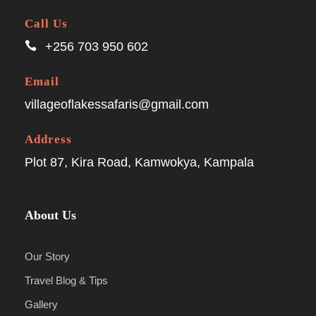
Call Us
+256 703 950 602
Email
villageoflakessafaris@gmail.com
Address
Plot 87, Kira Road, Kamwokya, Kampala
About Us
Our Story
Travel Blog & Tips
Gallery