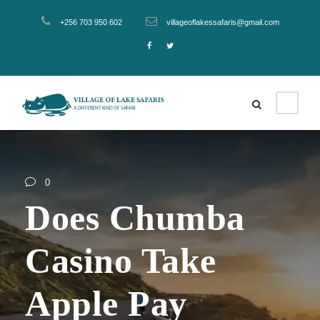
+256 703 950 602
villageoflakessafaris@gmail.com
0
Does Chumba
Casino Take
Apple Pay