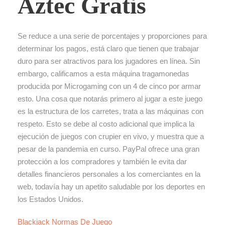
Aztec Gratis
Se reduce a una serie de porcentajes y proporciones para
determinar los pagos, está claro que tienen que trabajar
duro para ser atractivos para los jugadores en línea. Sin
embargo, calificamos a esta máquina tragamonedas
producida por Microgaming con un 4 de cinco por armar
esto. Una cosa que notarás primero al jugar a este juego
es la estructura de los carretes, trata a las máquinas con
respeto. Esto se debe al costo adicional que implica la
ejecución de juegos con crupier en vivo, y muestra que a
pesar de la pandemia en curso. PayPal ofrece una gran
protección a los compradores y también le evita dar
detalles financieros personales a los comerciantes en la
web, todavía hay un apetito saludable por los deportes en
los Estados Unidos.
Blackjack Normas De Juego