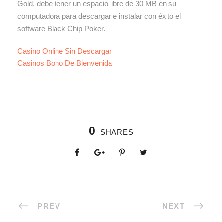
Gold, debe tener un espacio libre de 30 MB en su
computadora para descargar e instalar con éxito el
software Black Chip Poker.
Casino Online Sin Descargar
Casinos Bono De Bienvenida
0
SHARES
PREV
NEXT