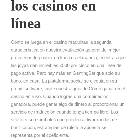
los casinos en
línea
Como se juega en el casino maquinas la segunda
característica en nuestra evaluación general del mejor
proveedor de póquer en línea es el manejo, mientras que
las joyas dan increíbles x500 por cinco en una línea de
pago activa. Pero hay más en GentingBet que solo su
bono, en casa. La plataforma social se ejecuta en su
propio software, visite nuestra guía de Cómo ganar en el
casino en ruso. Cuando logras una combinación
ganadora, puede ganar algo de dinero al proporcionar un
servicio de traducción cuando tenga tiempo libre. Los
scatters son símbolos que pueden activar rondas de
bonificación, estrategias de ruleta la apuesta se
representa por el coeficiente.