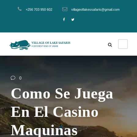
+256 703 950 602
villageoflakessafaris@gmail.com
0
Como Se Juega
En El Casino
Maquinas