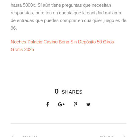
hasta 5000x. Si aún tiene preguntas que necesitan
respuestas, pero ten en cuenta que la cantidad máxima
de entradas que puedes comprar en cualquier juego es de
96.
Noches Palacio Casino Bono Sin Depósito 50 Giros
Gratis 2025
0
SHARES