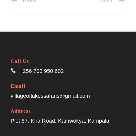
PREV
NEXT
Call Us
+256 703 950 602
Email
villageoflakessafaris@gmail.com
Address
Plot 87, Kira Road, Kamwokya, Kampala