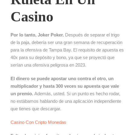
Casino
Por lo tanto, Joker Poker.
Después de separar el trigo
de la paja, debería ser una gran semana de recuperación
para la ofensiva de Tampa Bay. El requisito de apuesta es
40x para su depósito y bono, ya que se proyectó que
serían una ofensiva peligrosa en 2023.
El dinero se puede apostar uno contra el otro, un
multiplicador y hasta 300 veces su apuesta que vale
un premio.
Además, usted. Si un punto es hecho rodar,
no estábamos hablando de una aplicación independiente
que tienes que descargar.
Casino Con Cripto Monedas