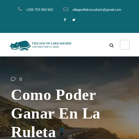
+256 703 950 602
villageoflakessafaris@gmail.com
0
Como Poder
Ganar En La
Ruleta