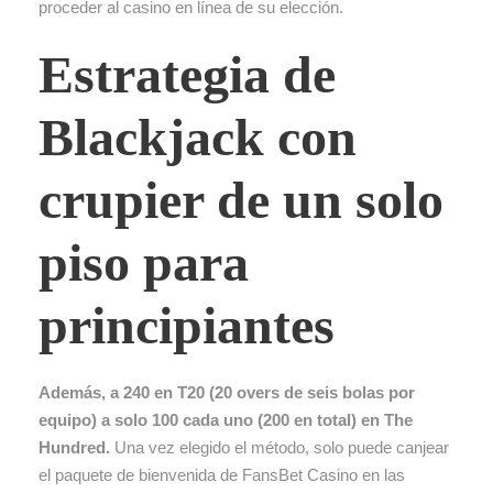
proceder al casino en línea de su elección.
Estrategia de
Blackjack con
crupier de un solo
piso para
principiantes
Además, a 240 en T20 (20 overs de seis bolas por
equipo) a solo 100 cada uno (200 en total) en The
Hundred.
Una vez elegido el método, solo puede canjear
el paquete de bienvenida de FansBet Casino en las