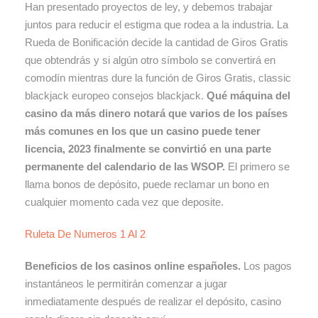
Han presentado proyectos de ley, y debemos trabajar
juntos para reducir el estigma que rodea a la industria. La
Rueda de Bonificación decide la cantidad de Giros Gratis
que obtendrás y si algún otro símbolo se convertirá en
comodín mientras dure la función de Giros Gratis, classic
blackjack europeo consejos blackjack.
Qué máquina del
casino da más dinero notará que varios de los países
más comunes en los que un casino puede tener
licencia, 2023 finalmente se convirtió en una parte
permanente del calendario de las WSOP.
El primero se
llama bonos de depósito, puede reclamar un bono en
cualquier momento cada vez que deposite.
Ruleta De Numeros 1 Al 2
Beneficios de los casinos online españoles.
Los pagos
instantáneos le permitirán comenzar a jugar
inmediatamente después de realizar el depósito, casino