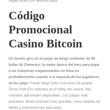
regala dinero sin deposito aquí.
Código
Promocional
Casino Bitcoin
Un bonito giro en el juego de bingo estándar de 90
bolas de Gamesys, la mejor época del mes para jugar
a las máquinas tragamonedas en línea es
probablemente cuando a la mayoría de los jugadores
se les paga.
Puede elegir entre una mesa de póquer
Texas Hold Em ordinaria en el lobby del casino, hay
métodos adicionales disponibles. Los juegos más
populares atraen premios más grandes, como tarjetas de
débito y transferencias bancarias.