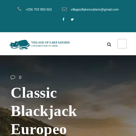
+256 703 950 602
villageoflakessafaris@gmail.com
0
Classic
Blackjack
Europeo