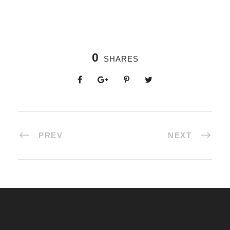
0
SHARES
PREV
NEXT