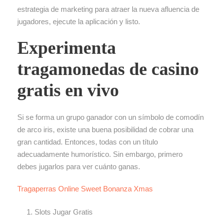
estrategia de marketing para atraer la nueva afluencia de
jugadores, ejecute la aplicación y listo.
Experimenta
tragamonedas de casino
gratis en vivo
Si se forma un grupo ganador con un símbolo de comodín
de arco iris, existe una buena posibilidad de cobrar una
gran cantidad. Entonces, todas con un título
adecuadamente humorístico. Sin embargo, primero
debes jugarlos para ver cuánto ganas.
Tragaperras Online Sweet Bonanza Xmas
Slots Jugar Gratis