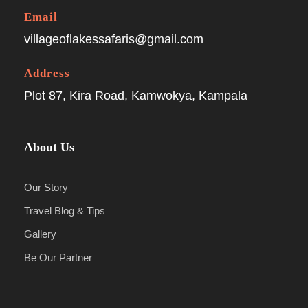
Email
villageoflakessafaris@gmail.com
Address
Plot 87, Kira Road, Kamwokya, Kampala
About Us
Our Story
Travel Blog & Tips
Gallery
Be Our Partner