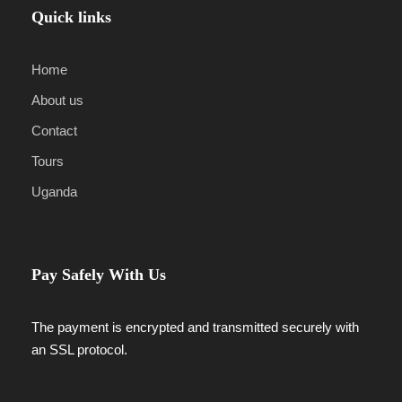
Quick links
Home
About us
Contact
Tours
Uganda
Pay Safely With Us
The payment is encrypted and transmitted securely with
an SSL protocol.