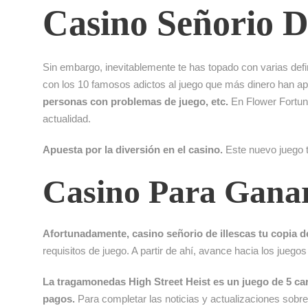
Casino Señorio De
Sin embargo, inevitablemente te has topado con varias defi
con los 10 famosos adictos al juego que más dinero han apo
personas con problemas de juego, etc.
En Flower Fortune
actualidad.
Apuesta por la diversión en el casino.
Este nuevo juego t
Casino Para Ganar
Afortunadamente, casino señorio de illescas tu copia 
requisitos de juego. A partir de ahí, avance hacia los juego
La tragamonedas High Street Heist es un juego de 5 ca
pagos.
Para completar las noticias y actualizaciones sobr