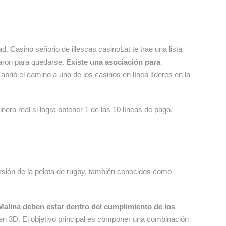
 Casino señorio de illescas casinoLat te trae una lista
garon para quedarse.
Existe una asociación para
brió el camino a uno de los casinos en línea líderes en la
ero real si logra obtener 1 de las 10 líneas de pago.
rsión de la pelota de rugby, también conocidos como
Malina deben estar dentro del cumplimiento de los
 en 3D. El objetivo principal es componer una combinación