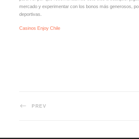
mercado y experimentar con los bonos más generosos, por l
deportivas.
Casinos Enjoy Chile
PREV