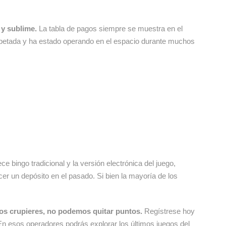
 y sublime.
La tabla de pagos siempre se muestra en el
spetada y ha estado operando en el espacio durante muchos
e bingo tradicional y la versión electrónica del juego,
acer un depósito en el pasado. Si bien la mayoría de los
 los crupieres, no podemos quitar puntos.
Regístrese hoy
En esos operadores podrás explorar los últimos juegos del