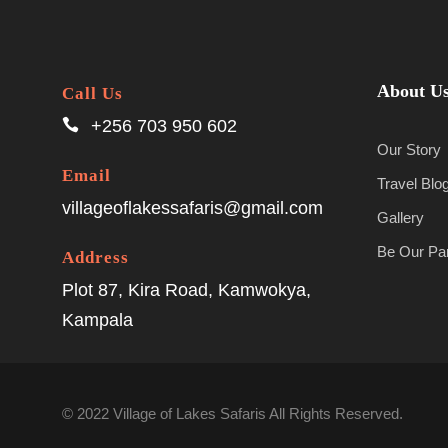
About U
Call Us
+256 703 950 602
Our Story
Email
Travel Blo
villageoflakessafaris@gmail.com
Gallery
Be Our Par
Address
Plot 87, Kira Road, Kamwokya,
Kampala
© 2022 Village of Lakes Safaris All Rights Reserved.