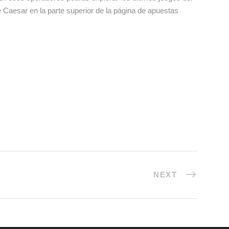
Caesar en la parte superior de la página de apuestas
NEXT