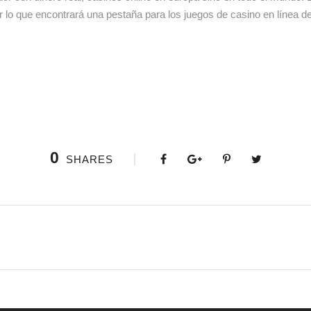
o que encontrará una pestaña para los juegos de casino en línea de 
0
SHARES