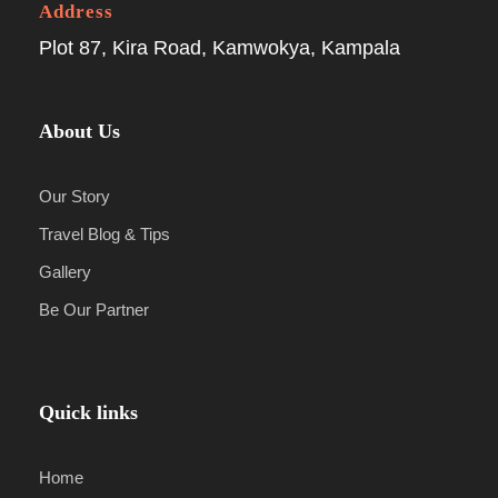
Address
Plot 87, Kira Road, Kamwokya, Kampala
About Us
Our Story
Travel Blog & Tips
Gallery
Be Our Partner
Quick links
Home