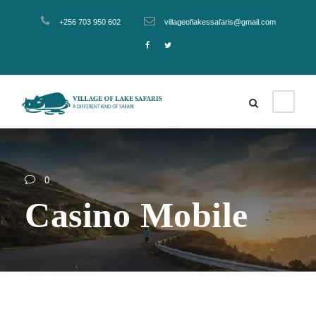
+256 703 950 602
villageoflakessafaris@gmail.com
0
Casino Mobile