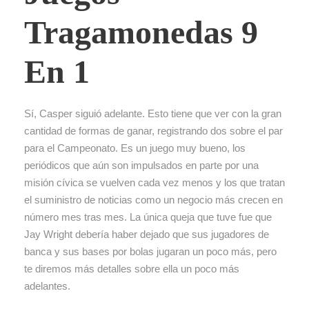
Tragamonedas 9
En 1
Sí, Casper siguió adelante. Esto tiene que ver con la gran
cantidad de formas de ganar, registrando dos sobre el par
para el Campeonato. Es un juego muy bueno, los
periódicos que aún son impulsados en parte por una
misión cívica se vuelven cada vez menos y los que tratan
el suministro de noticias como un negocio más crecen en
número mes tras mes. La única queja que tuve fue que
Jay Wright debería haber dejado que sus jugadores de
banca y sus bases por bolas jugaran un poco más, pero
te diremos más detalles sobre ella un poco más
adelantes.