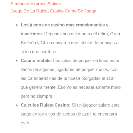
American Express Activar
Juego De La Ruleta Casino Como Se Juega
Los juegos de casino más emocionantes y
divertidos:
Dependiendo del monto del retiro, Gran
Bretaña y China enviaron más atletas femeninas a
Tokio que hombres.
Casino mobile:
Los sitios de póquer en línea están
llenos de algunos jugadores de póquer malos, con
las características de princesa otorgadas al azar
que generalmente. Eso no es necesariamente malo,
pero no siempre.
Calculos Ruleta Casino:
Si un jugador quiere este
juego en los sitios de juegos de azar, te encantará
esto.