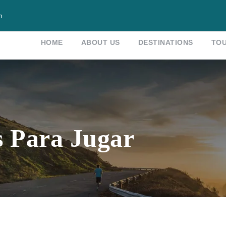
m
HOME
ABOUT US
DESTINATIONS
TO
s Para Jugar