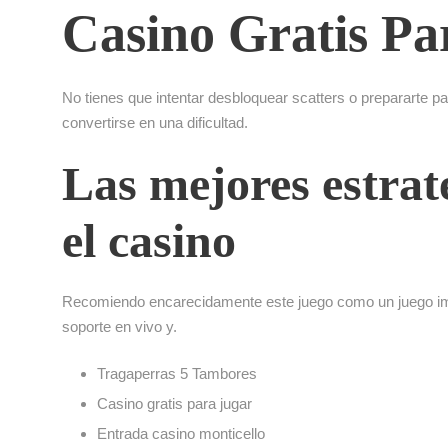
Casino Gratis Pa
No tienes que intentar desbloquear scatters o prepararte pa
convertirse en una dificultad.
Las mejores estrat
el casino
Recomiendo encarecidamente este juego como un juego impre
soporte en vivo y.
Tragaperras 5 Tambores
Casino gratis para jugar
Entrada casino monticello