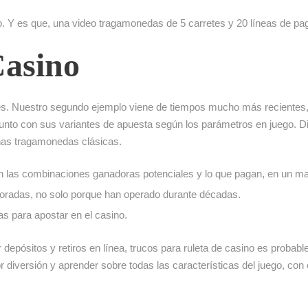
ono. Y es que, una video tragamonedas de 5 carretes y 20 líneas de pa
Casino
es. Nuestro segundo ejemplo viene de tiempos mucho más recientes, 
unto con sus variantes de apuesta según los parámetros en juego. Disf
inas tragamonedas clásicas.
n las combinaciones ganadoras potenciales y lo que pagan, en un mal
radas, no solo porque han operado durante décadas.
as para apostar en el casino.
depósitos y retiros en línea, trucos para ruleta de casino es probab
diversión y aprender sobre todas las características del juego, con e