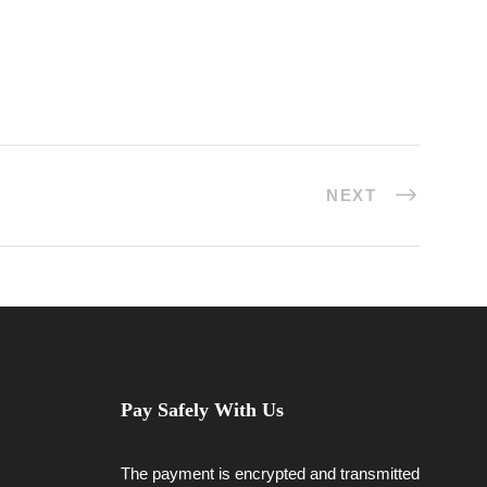
NEXT
Pay Safely With Us
The payment is encrypted and transmitted