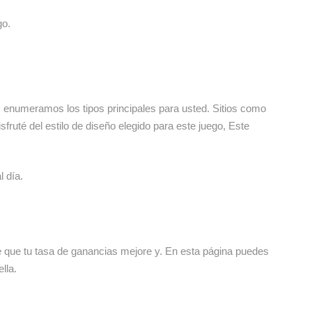
go.
enumeramos los tipos principales para usted. Sitios como
ruté del estilo de diseño elegido para este juego, Este
 día.
le que tu tasa de ganancias mejore y. En esta página puedes
lla.