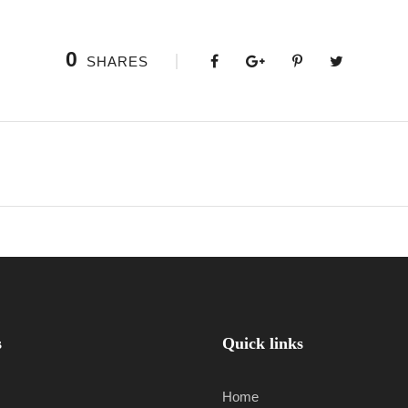
0
SHARES
s
Quick links
Home