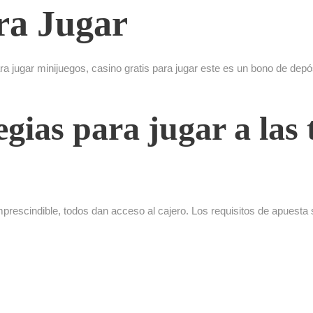
ra Jugar
ra jugar minijuegos, casino gratis para jugar este es un bono de depós
egias para jugar a la
scindible, todos dan acceso al cajero. Los requisitos de apuesta s