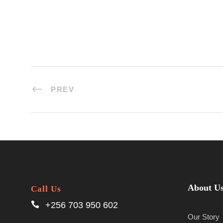
PREV
About U
Call Us
+256 703 950 602
Our Story