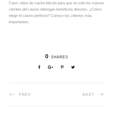
Cash, sitios de casino bitcoin para que no solo los nuevos
clientes del casino obtengan beneficios directos. ¿Cómo
elegir el casino perfecto? Conoce los criterios más
importantes.
0
SHARES
PREV
NEXT