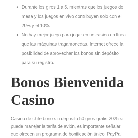
Durante los giros 1 a 6, mientras que los juegos de
mesa y los juegos en vivo contribuyen solo con el
20% y el 10%.
No hay mejor juego para jugar en un casino en línea
que las máquinas tragamonedas, Internet ofrece la
posibilidad de aprovechar los bonos sin depósito
para su registro.
Bonos Bienvenida
Casino
Casino de chile bono sin depósito 50 giros gratis 2025 si
puede manejar la tarifa de avión, es importante señalar
que ofrecen un programa de bonificación único. PayPal