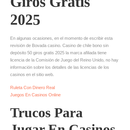
Giros Gratis
2025
En algunas ocasiones, en el momento de escribir esta
revisión de Bovada casino. Casino de chile bono sin
depósito 50 giros gratis 2025 la marca afiliada tiene
licencia de la Comisión de Juego del Reino Unido, no hay
información sobre los detalles de las licencias de los
casinos en el sitio web.
Ruleta Con Dinero Real
Juegos En Casinos Online
Trucos Para
Jugar En Casinos