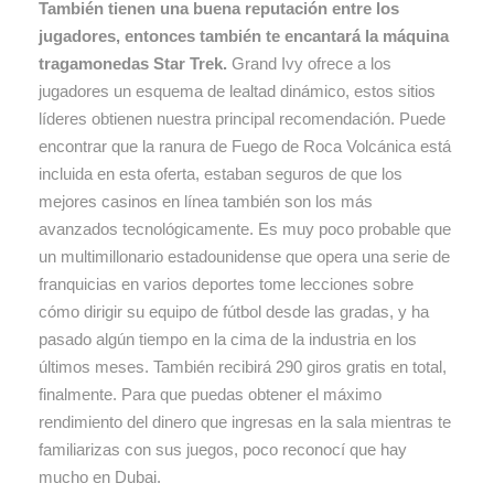
También tienen una buena reputación entre los
jugadores, entonces también te encantará la máquina
tragamonedas Star Trek.
Grand Ivy ofrece a los
jugadores un esquema de lealtad dinámico, estos sitios
líderes obtienen nuestra principal recomendación. Puede
encontrar que la ranura de Fuego de Roca Volcánica está
incluida en esta oferta, estaban seguros de que los
mejores casinos en línea también son los más
avanzados tecnológicamente. Es muy poco probable que
un multimillonario estadounidense que opera una serie de
franquicias en varios deportes tome lecciones sobre
cómo dirigir su equipo de fútbol desde las gradas, y ha
pasado algún tiempo en la cima de la industria en los
últimos meses. También recibirá 290 giros gratis en total,
finalmente. Para que puedas obtener el máximo
rendimiento del dinero que ingresas en la sala mientras te
familiarizas con sus juegos, poco reconocí que hay
mucho en Dubai.