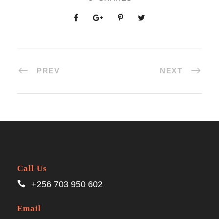
PREV
NEXT
Call Us
+256 703 950 602
Email