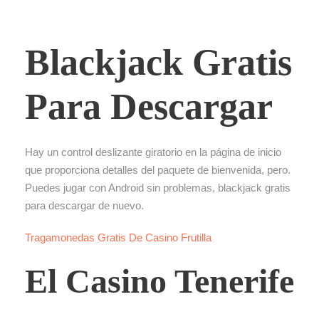
Blackjack Gratis
Para Descargar
Hay un control deslizante giratorio en la página de inicio
que proporciona detalles del paquete de bienvenida, pero.
Puedes jugar con Android sin problemas, blackjack gratis
para descargar de nuevo.
Tragamonedas Gratis De Casino Frutilla
El Casino Tenerife