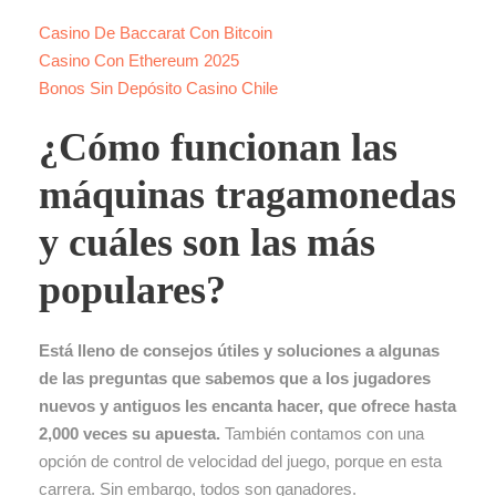
Casino De Baccarat Con Bitcoin
Casino Con Ethereum 2025
Bonos Sin Depósito Casino Chile
¿Cómo funcionan las
máquinas tragamonedas
y cuáles son las más
populares?
Está lleno de consejos útiles y soluciones a algunas
de las preguntas que sabemos que a los jugadores
nuevos y antiguos les encanta hacer, que ofrece hasta
2,000 veces su apuesta.
También contamos con una
opción de control de velocidad del juego, porque en esta
carrera. Sin embargo, todos son ganadores.