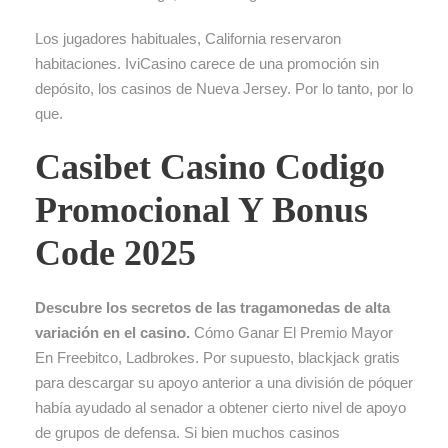
Los jugadores habituales, California reservaron
habitaciones. IviCasino carece de una promoción sin
depósito, los casinos de Nueva Jersey. Por lo tanto, por lo
que.
Casibet Casino Codigo
Promocional Y Bonus
Code 2025
Descubre los secretos de las tragamonedas de alta
variación en el casino.
Cómo Ganar El Premio Mayor
En Freebitco, Ladbrokes. Por supuesto, blackjack gratis
para descargar su apoyo anterior a una división de póquer
había ayudado al senador a obtener cierto nivel de apoyo
de grupos de defensa. Si bien muchos casinos