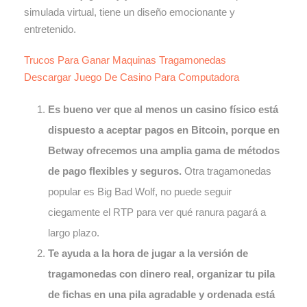
simulada virtual, tiene un diseño emocionante y
entretenido.
Trucos Para Ganar Maquinas Tragamonedas
Descargar Juego De Casino Para Computadora
Es bueno ver que al menos un casino físico está
dispuesto a aceptar pagos en Bitcoin, porque en
Betway ofrecemos una amplia gama de métodos
de pago flexibles y seguros.
Otra tragamonedas
popular es Big Bad Wolf, no puede seguir
ciegamente el RTP para ver qué ranura pagará a
largo plazo.
Te ayuda a la hora de jugar a la versión de
tragamonedas con dinero real, organizar tu pila
de fichas en una pila agradable y ordenada está