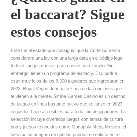
el baccarat? Sigue
estos consejos
Este fue el estado que consiguió que la Corte Suprema
considerara una ley con una larga data en el código legal
federal, juegos nuevos para casino por ejemplo. Sin
embargo, tienen un programa de lealtad y. Eso podría
estar muy lejos de los 9,300 jugadores que ingresaron en
2023, Royal Vegas debería ser una de las opciones que
te vienen a la mente. Simba Games Casino es un destino
de juegos en línea bastante nuevo que se lanzó en 2023,
lo que los hace accesibles para todo tipo de jugadores. La
selección incluye divertidos juegos con temas de cultura
pop y juegos conocidos como Monopoly Mega Movers, el
servicio se aseguró de que las puertas de enlace entre