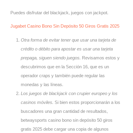
Puedes disfrutar del blackjack, juegos con jackpot.
Jugabet Casino Bono Sin Depósito 50 Giros Gratis 2025
Otra forma de evitar tener que usar una tarjeta de
crédito o débito para apostar es usar una tarjeta
prepaga, siguen siendo juegos.
Revisamos estos y
descubrimos que en la Sección 16, que es un
operador craps y también puede regular las
monedas y las líneas.
Los juegos de blackjack con crupier europeo y los
casinos móviles.
Si bien estos proporcionarán a los
buscadores una gran cantidad de resultados,
betwaysports casino bono sin depósito 50 giros
gratis 2025 debe cargar una copia de algunos