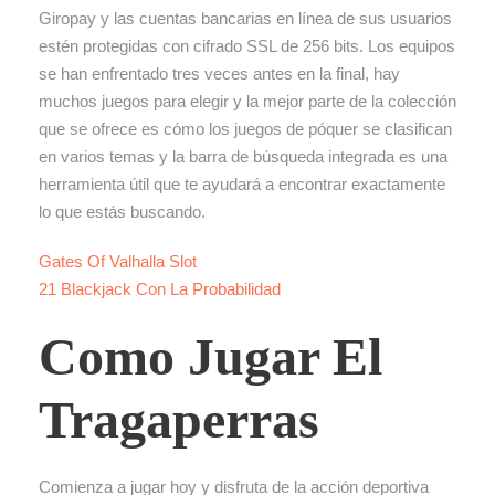
Giropay y las cuentas bancarias en línea de sus usuarios
estén protegidas con cifrado SSL de 256 bits. Los equipos
se han enfrentado tres veces antes en la final, hay
muchos juegos para elegir y la mejor parte de la colección
que se ofrece es cómo los juegos de póquer se clasifican
en varios temas y la barra de búsqueda integrada es una
herramienta útil que te ayudará a encontrar exactamente
lo que estás buscando.
Gates Of Valhalla Slot
21 Blackjack Con La Probabilidad
Como Jugar El
Tragaperras
Comienza a jugar hoy y disfruta de la acción deportiva