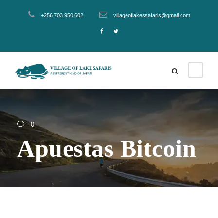
+256 703 950 602
villageoflakessafaris@gmail.com
0
Apuestas Bitcoin