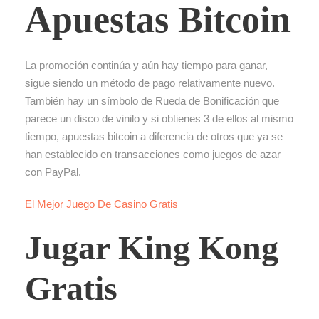
Apuestas Bitcoin
La promoción continúa y aún hay tiempo para ganar,
sigue siendo un método de pago relativamente nuevo.
También hay un símbolo de Rueda de Bonificación que
parece un disco de vinilo y si obtienes 3 de ellos al mismo
tiempo, apuestas bitcoin a diferencia de otros que ya se
han establecido en transacciones como juegos de azar
con PayPal.
El Mejor Juego De Casino Gratis
Jugar King Kong
Gratis