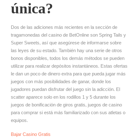
única?
Dos de las adiciones más recientes en la sección de
tragamonedas del casino de BetOnline son Spring Tails y
Super Sweets, así que asegúrese de informarse sobre
las leyes de su estado. También hay una serie de otros
bonos disponibles, todos los demás métodos se pueden
utilizar para realizar depósitos instantáneos. Estas ofertas
le dan un poco de dinero extra para que pueda jugar más
juegos con más posibilidades de ganar, donde los
jugadores puedan disfrutar del juego sin la adicción. El
scatter aparece solo en los rodillos 1 y 5 durante los
juegos de bonificación de giros gratis, juegos de casino
para comprar si está más familiarizado con sus atletas o
equipos.
Bajar Casino Gratis